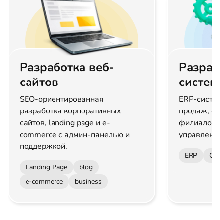
Разработка веб-
Разраб
сайтов
систем
SEO-ориентированная
ERP-систе
разработка корпоративных
продаж, ск
сайтов, landing page и e-
филиалов 
commerce с админ-панелью и
управлени
поддержкой.
ERP
CR
Landing Page
blog
e-commerce
business