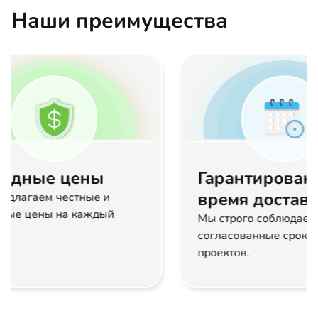
Наши преимущества
Гарантированное
Проф
время доставки
опыт
Мы строго соблюдаем
Наша ко
согласованные сроки сдачи
професс
проектов.
опытом.