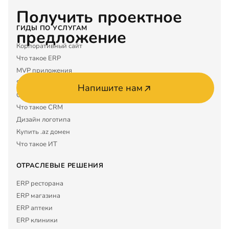
Получить проектное
ГИДЫ ПО УСЛУГАМ
предложение
Корпоративный сайт
Что такое ERP
MVP приложения
SEO услуги
Напишите нам
Google Maps
Что такое CRM
Дизайн логотипа
Купить .az домен
Что такое ИТ
ОТРАСЛЕВЫЕ РЕШЕНИЯ
ERP ресторана
ERP магазина
ERP аптеки
ERP клиники