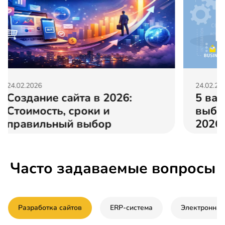
24.02.2026
5 важных факторов при
выборе ERP-системы — Гид
2026
Часто задаваемые вопросы
Разработка сайтов
ERP-система
Электронная