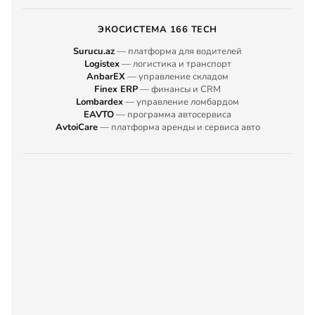
ЭКОСИСТЕМА 166 TECH
Surucu.az
— платформа для водителей
Logistex
— логистика и транспорт
AnbarEX
— управление складом
Finex ERP
— финансы и CRM
Lombardex
— управление ломбардом
EAVTO
— программа автосервиса
AvtoiCare
— платформа аренды и сервиса авто