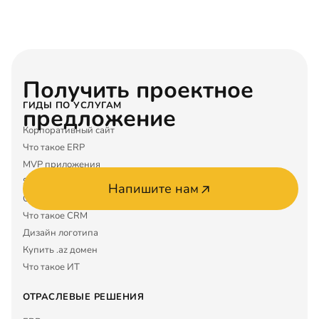
Получить проектное
ГИДЫ ПО УСЛУГАМ
предложение
Корпоративный сайт
Что такое ERP
MVP приложения
SEO услуги
Напишите нам
Google Maps
Что такое CRM
Дизайн логотипа
Купить .az домен
Что такое ИТ
ОТРАСЛЕВЫЕ РЕШЕНИЯ