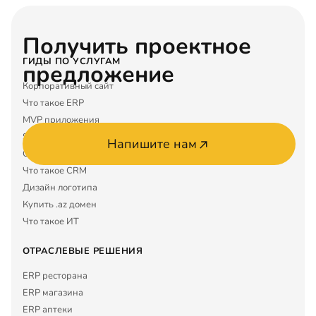
Получить проектное
ГИДЫ ПО УСЛУГАМ
предложение
Корпоративный сайт
Что такое ERP
MVP приложения
SEO услуги
Напишите нам
Google Maps
Что такое CRM
Дизайн логотипа
Купить .az домен
Что такое ИТ
ОТРАСЛЕВЫЕ РЕШЕНИЯ
ERP ресторана
ERP магазина
ERP аптеки