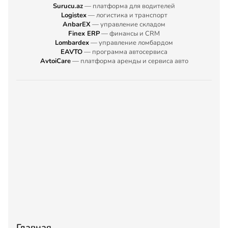
Surucu.az
— платформа для водителей
Logistex
— логистика и транспорт
AnbarEX
— управление складом
Finex ERP
— финансы и CRM
Lombardex
— управление ломбардом
EAVTO
— программа автосервиса
AvtoiCare
— платформа аренды и сервиса авто
Главная