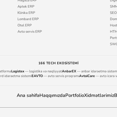
Mağaza ERP
Digi
Aptek ERP
SMM
Klinika ERP
SEO 
Lombard ERP
Dom
Otel ERP
Host
Avto servis ERP
HTM
Port
SWOT
166 TECH EKOSISTEMI
atforma
Logistex
— logistika və nəqliyyat
AnbarEX
— anbar idarəetmə sistem
d idarəetmə sistemi
EAVTO
— avto servis proqramı
AvtoiCare
— avto icarə 
Ana səhifə
Haqqımızda
Portfolio
Xidmətlərimiz
B