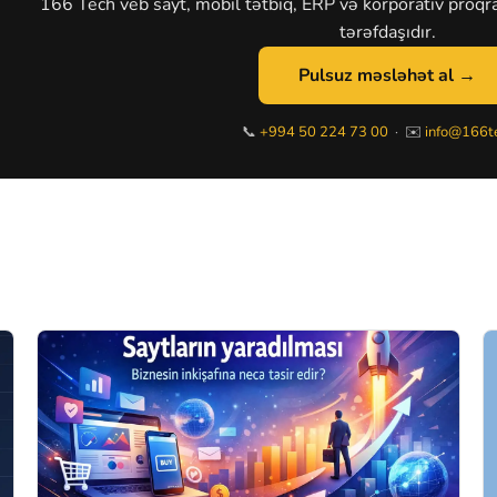
166 Tech veb sayt, mobil tətbiq, ERP və korporativ proqra
tərəfdaşıdır.
Pulsuz məsləhət al →
📞
+994 50 224 73 00
· ✉️
info@166te