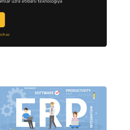
mlar üzrə etibarlı texnologiya
ch.az