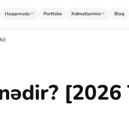
Haqqımızda
Portfolio
Xidmətlərimiz
Bloq
çi]
nədir? [2026