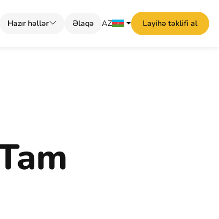
Hazır həllər
Əlaqə
AZ
Layihə təklifi al
 Tam