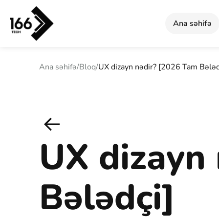
Ana səhifə
Ana səhifə
/
Bloq
/
UX dizayn nədir? [2026 Tam Bələd
UX dizayn 
Bələdçi]