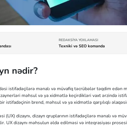
REDAKSIYA YOXLAMASI
andası
Texniki və SEO komanda
yn nədir?
adəsi istifadəçilərə mənalı və müvafiq təcrübələr təqdim edən 
izaynerləri məhsul və ya xidmətlə keçirdikləri vaxt ərzində istif
 bir istifadəçinin brend, məhsul və ya xidmətlə qarşılıqlı əlaqəs
bəsi (UX) dizaynı, dizayn qruplarının istifadəçilərə mənalı və 
ilir. UX dizaynı məhsulun əldə edilməsi və inteqrasiyası proses