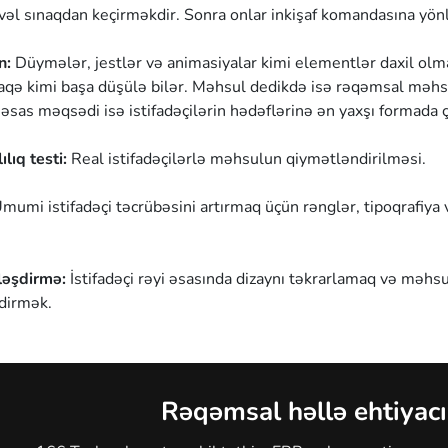
l sınaqdan keçirməkdir. Sonra onlar inkişaf komandasına yönlə
n:
Düymələr, jestlər və animasiyalar kimi elementlər daxil olmaq
əlaqə kimi başa düşülə bilər. Məhsul dedikdə isə rəqəmsal məhs
 əsas məqsədi isə istifadəçilərin hədəflərinə ən yaxşı formad
ılıq testi:
Real istifadəçilərlə məhsulun qiymətləndirilməsi.
mumi istifadəçi təcrübəsini artırmaq üçün rənglər, tipoqrafiya 
ləşdirmə:
İstifadəçi rəyi əsasında dizaynı təkrarlamaq və məhs
şdirmək.
Rəqəmsal həllə ehtiyacı