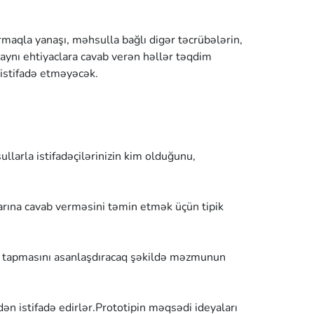
rmaqla yanaşı, məhsulla bağlı digər təcrübələrin,
aynı ehtiyaclara cavab verən həllər təqdim
istifadə etməyəcək.
ullarla istifadəçilərinizin kim olduğunu,
arına cavab verməsini təmin etmək üçün tipik
ını tapmasını asanlaşdıracaq şəkildə məzmunun
n istifadə edirlər.Prototipin məqsədi ideyaları