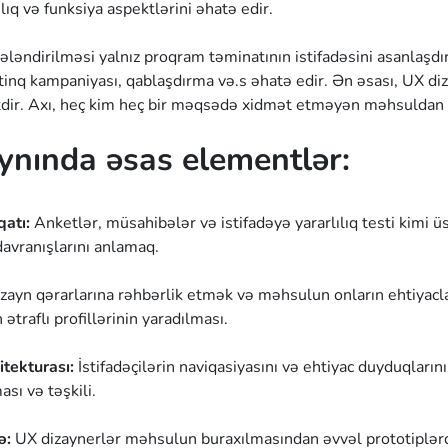
ılıq və funksiya aspektlərini əhatə edir.
ələndirilməsi yalnız proqram təminatının istifadəsini asanlaşdı
nq kampaniyası, qablaşdırma və.s əhatə edir. Ən əsası, UX diz
dir. Axı, heç kim heç bir məqsədə xidmət etməyən məhsuldan 
ynında əsas elementlər:
qatı:
Anketlər, müsahibələr və istifadəyə yararlılıq testi kimi üs
davranışlarını anlamaq.
zayn qərarlarına rəhbərlik etmək və məhsulun onların ehtiyacl
n ətraflı profillərinin yaradılması.
itekturası:
İstifadəçilərin naviqasiyasını və ehtiyac duyduqlar
ası və təşkili.
ə:
UX dizaynerlər məhsulun buraxılmasından əvvəl prototiplərdə