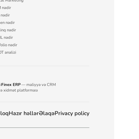
tal Marketing
 nədir
nədir
en nədir
inq nədir
L nədir
folio nədir
 analizi
i
Finex ERP
— maliyyə və CRM
və xidmət platforması
loq
Hazır həllər
Əlaqə
Privacy policy