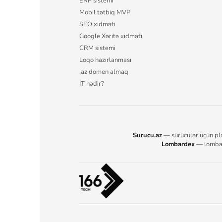
ERP sistemi
Mobil tətbiq MVP
SEO xidməti
Google Xəritə xidməti
CRM sistemi
Loqo hazırlanması
.az domen almaq
İT nədir?
Surucu.az
— sürücülər üçün pl
Lombardex
— lombar