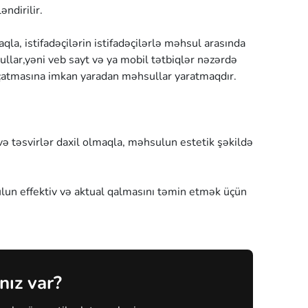
ndirilir.
la, istifadəçilərin istifadəçilərlə məhsul arasında
ullar,yəni veb sayt və ya mobil tətbiqlər nəzərdə
a çatmasına imkan yaradan məhsullar yaratmaqdır.
və təsvirlər daxil olmaqla, məhsulun estetik şəkildə
ulun effektiv və aktual qalmasını təmin etmək üçün
nız var?