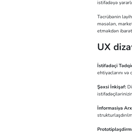
istifadəyə yararl
Təcrübənin layih
məsələn, marketi
etməkdən ibarət
UX diza
İstifadəçi Tədqi
ehtiyaclarını və 
Şəxsi İnkişaf:
Di
istifadəçilərinizi
İnformasiya Arx
strukturlaşdırılm
Prototipləşdirm