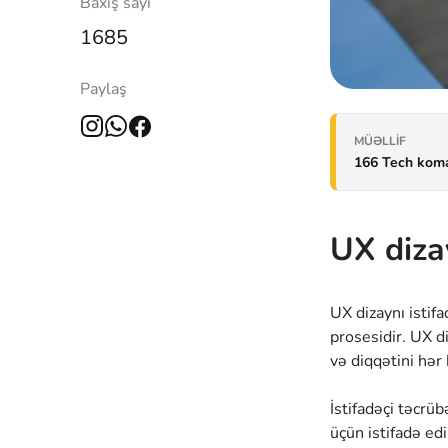
Baxış sayı
1685
Paylaş
MÜƏLLIF
166 Tech kom
UX diza
UX dizaynı istif
prosesidir. UX d
və diqqətini hər
İstifadəçi təcrü
üçün istifadə ed