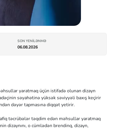
SON YENILƏNMƏ
06.08.2026
məhsullar yaratmaq üçün istifadə olunan dizayn
adəçinin səyahətinə yüksək səviyyəli baxış keçirir
indən dəyər tapmasına diqqət yetirir.
müvafiq təcrübələr təqdim edən məhsullar yaratmaq
inin dizaynını, o cümlədən brendinq, dizayn,