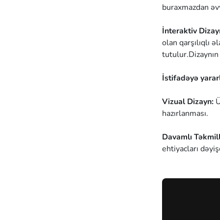
buraxmazdan əvvə
İnteraktiv Dizay
olan qarşılıqlı 
tutulur.Dizaynın
İstifadəyə yararl
Vizual Dizayn:
Ü
hazırlanması.
Davamlı Təkmil
ehtiyacları dəyi