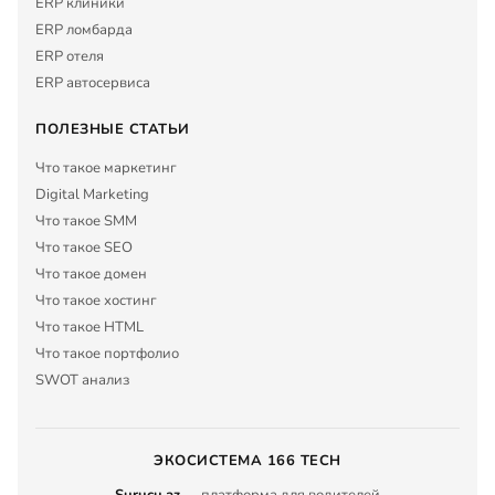
ERP клиники
ERP ломбарда
ERP отеля
ERP автосервиса
ПОЛЕЗНЫЕ СТАТЬИ
Что такое маркетинг
Digital Marketing
Что такое SMM
Что такое SEO
Что такое домен
Что такое хостинг
Что такое HTML
Что такое портфолио
SWOT анализ
ЭКОСИСТЕМА 166 TECH
Surucu.az
— платформа для водителей