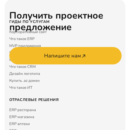
Получить проектное
ГИДЫ ПО УСЛУГАМ
предложение
Корпоративный сайт
Что такое ERP
MVP приложения
SEO услуги
Напишите нам
Google Maps
Что такое CRM
Дизайн логотипа
Купить .az домен
Что такое ИТ
ОТРАСЛЕВЫЕ РЕШЕНИЯ
ERP ресторана
ERP магазина
ERP аптеки