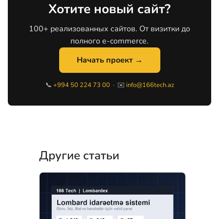
Хотите новый сайт?
100+ реализованных сайтов. От визитки до
полного e-commerce.
Начать проект →
📞
+994 50 224 73 00
· ✉️
info@166tech.az
Другие статьи