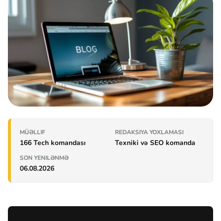
MÜƏLLIF
REDAKSIYA YOXLAMASI
166 Tech komandası
Texniki və SEO komanda
SON YENILƏNMƏ
06.08.2026