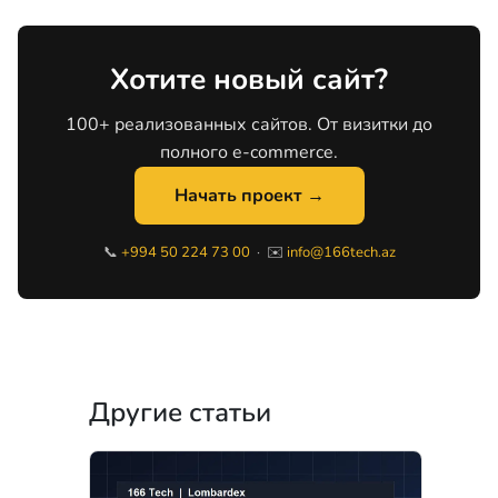
Хотите новый сайт?
100+ реализованных сайтов. От визитки до
полного e-commerce.
Начать проект →
📞
+994 50 224 73 00
· ✉️
info@166tech.az
Другие статьи