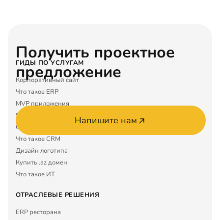
Получить проектное
ГИДЫ ПО УСЛУГАМ
предложение
Корпоративный сайт
Что такое ERP
MVP приложения
SEO услуги
Напишите нам
Google Maps
Что такое CRM
Дизайн логотипа
Купить .az домен
Что такое ИТ
ОТРАСЛЕВЫЕ РЕШЕНИЯ
ERP ресторана