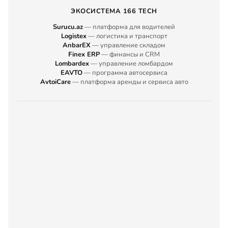
ЭКОСИСТЕМА 166 TECH
Surucu.az
— платформа для водителей
Logistex
— логистика и транспорт
AnbarEX
— управление складом
Finex ERP
— финансы и CRM
Lombardex
— управление ломбардом
EAVTO
— программа автосервиса
AvtoiCare
— платформа аренды и сервиса авто