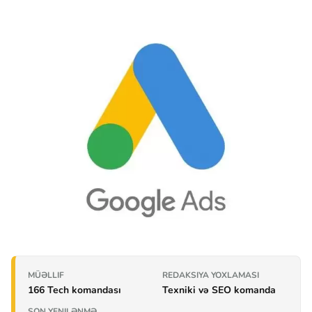
MÜƏLLIF
REDAKSIYA YOXLAMASI
166 Tech komandası
Texniki və SEO komanda
SON YENILƏNMƏ