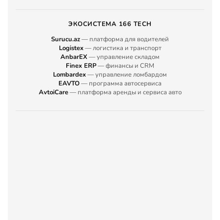
ЭКОСИСТЕМА 166 TECH
Surucu.az
— платформа для водителей
Logistex
— логистика и транспорт
AnbarEX
— управление складом
Finex ERP
— финансы и CRM
Lombardex
— управление ломбардом
EAVTO
— программа автосервиса
AvtoiCare
— платформа аренды и сервиса авто