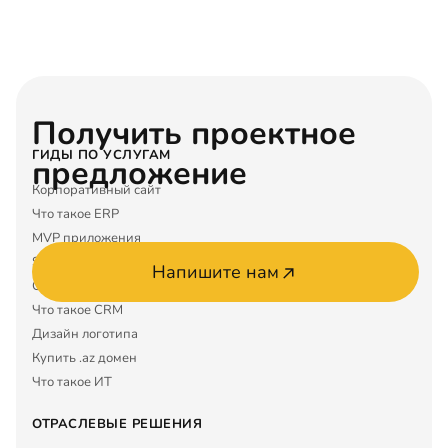
Получить проектное
ГИДЫ ПО УСЛУГАМ
предложение
Корпоративный сайт
Что такое ERP
MVP приложения
SEO услуги
Напишите нам
Google Maps
Что такое CRM
Дизайн логотипа
Купить .az домен
Что такое ИТ
ОТРАСЛЕВЫЕ РЕШЕНИЯ