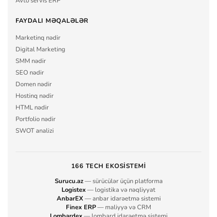
Avto servis ERP
FAYDALI MƏQALƏLƏR
Marketinq nədir
Digital Marketing
SMM nədir
SEO nədir
Domen nədir
Hostinq nədir
HTML nədir
Portfolio nədir
SWOT analizi
166 TECH EKOSISTEMI
Surucu.az
— sürücülər üçün platforma
Logistex
— logistika və nəqliyyat
AnbarEX
— anbar idarəetmə sistemi
Finex ERP
— maliyyə və CRM
Lombardex
— lombard idarəetmə sistemi