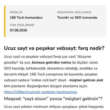
MÜƏLLIF
REDAKSIYA YOXLAMASI
166 Tech komandası
Texniki və SEO komanda
SON YENILƏNMƏ
07.08.2026
Ucuz sayt və peşəkar vebsayt: fərq nədir?
Ucuz sayt və peşəkar vebsayt fərqi çox vaxt “dizaynın
gözəlliyi” ilə yox,
biznesə gətirdiyi nəticə
ilə ölçülür: sürət,
SEO hazırlığı, təhlükəsizlik, idarəetmə rahatlığı, analitika və
davamlı inkişaf. 166 Tech yanaşması ilə baxanda, peşəkar
vebsayt sadəcə “online vizit kart” deyil -
müştəri gətirən alət
kimi planlanır. Başlanğıcdan düzgün planlama üçün:
https://166tech.az/veb-saytlarin-hazirlanmasi
Məqsəd: “sayt olsun” yoxsa “müştəri gətirsin”?
Ucuz sayt adətən minimum ehtiyacı qarşılayır: şirkət haqqında