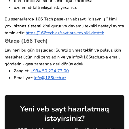
brend imici və etibar sənin üçün kritikdirsə,
uzunmüddətli inkişaf istəyirsənsə.
Bu ssenarilərdə 166 Tech peşəkar vebsaytı “dizayn işi” kimi
yox,
biznes sistemi
kimi qurur və davamlı texniki dəstəyi ayrıca
təmin edir:
https://166tech.az/saytlara-texniki-destek
Əlaqə (166 Tech)
Layihəni bu gün başladaq! Sürətli qiymət təklifi və pulsuz ilkin
məsləhət üçün indi zəng edin və ya info@166tech.az-a email
göndərin - qısa zamanda geri dönüş edək.
Zəng et:
+994 50 224 73 00
Email yaz:
info@166tech.az
Yeni veb sayt hazırlatmaq
istəyirsiniz?