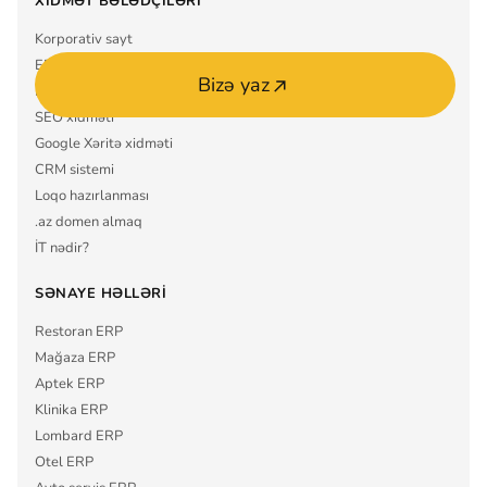
XIDMƏT BƏLƏDÇILƏRI
Korporativ sayt
ERP sistemi
Bizə yaz
Mobil tətbiq MVP
SEO xidməti
Google Xəritə xidməti
CRM sistemi
Loqo hazırlanması
.az domen almaq
İT nədir?
SƏNAYE HƏLLƏRI
Restoran ERP
Mağaza ERP
Aptek ERP
Klinika ERP
Lombard ERP
Otel ERP