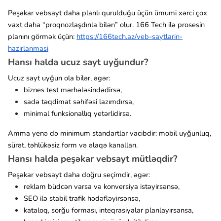
Peşəkar vebsayt daha planlı qurulduğu üçün ümumi xərci çox
vaxt daha “proqnozlaşdırıla bilən” olur. 166 Tech ilə prosesin
planını görmək üçün:
https://166tech.az/veb-saytlarin-
hazirlanmasi
Hansı halda ucuz sayt uyğundur?
Ucuz sayt uyğun ola bilər, əgər:
biznes test mərhələsindədirsə,
sadə təqdimat səhifəsi lazımdırsa,
minimal funksionallıq yetərlidirsə.
Amma yenə də minimum standartlar vacibdir: mobil uyğunluq,
sürət, təhlükəsiz form və əlaqə kanalları.
Hansı halda peşəkar vebsayt mütləqdir?
Peşəkar vebsayt daha doğru seçimdir, əgər:
reklam büdcən varsa və konversiya istəyirsənsə,
SEO ilə stabil trafik hədəfləyirsənsə,
kataloq, sorğu forması, inteqrasiyalar planlayırsansa,