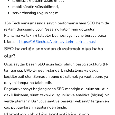
lazımsız skriptlərin azaldılması,
mobil sürətin yüksəldilməsi,
server/hosting uyğun seçimi.
166 Tech yanaşmasında saytın performansı həm SEO, həm də
reklam dönüşümü üçün “əsas indikator” kimi götürülür.
Planlama və texniki tələblər bölməsi üçün yenə buraya baxa
bilərsən:
https://166tech.az/veb-saytlarin-hazirlanmasi
SEO hazırlığı: sonradan düzəltmək niyə baha
olur?
Ucuz saytlar bəzən SEO üçün hazır olmur: başlıq strukturu (H-
lər) qarışıq, URL-lər qeyri-standart, indeksləmə və daxili
keçidlər zəif olur. Sonradan bunu düzəltmək ya vaxt aparır, ya
da yenidənqurma tələb edir.
Peşəkar vebsayt başlanğıcdan SEO məntiqlə qurulur: struktur,
daxili linkləmə, sürət, texniki düzgünlük və analitika (ölçüm) bir
yerdə planlanır. Bu “ucuz sayt və peşəkar vebsayt” fərqinin ən
çox pul qaytaran hissələrindən biridir.
İdarəetmə rahatlığı: kontenti kim, necə