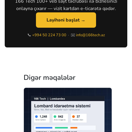
166 Tech 100+ veb sayt təcrübəsi ilə biznesinizi
onlayna çıxarır — vizit kartdan e-ticarətə qədər.
Layihəni başlat →
📞
+994 50 224 73 00
· ✉️
info@166tech.az
Digər məqalələr