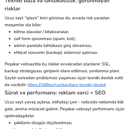
Texniki baza və təhlükəsizlik: görünməyən
risklər
Ucuz sayt “işləyir” kimi görünsə də, arxada risk yaradan
məqamlar ola bilər:
köhnə əlavələr / kitabxanalar,
zəif form qorunması (spam, bot),
admin paneldə təhlükəsiz giriş olmaması,
ehtiyat nüsxənin (backup) sistemsiz qalması.
Peşəkar vebsaytda bu risklər əvvəlcədən planlanır: SSL,
backup strategiyası, girişlərin idarə edilməsi, yenilənmə planı.
Saytın sonradan problemsiz yaşaması üçün texniki dəstək xətti
də vacibdir:
https://166tech.az/saytlara-texniki-destek
Sürət və performans: reklam xərci + SEO
Ucuz sayt yavaş açılırsa, istifadəçi çıxır - nəticədə reklamda klik
gəlir, amma müraciət gəlmir. Peşəkar vebsayt performans üçün
optimallaşdırılır:
şəkillərin düzgün ölçü/sıxılması,