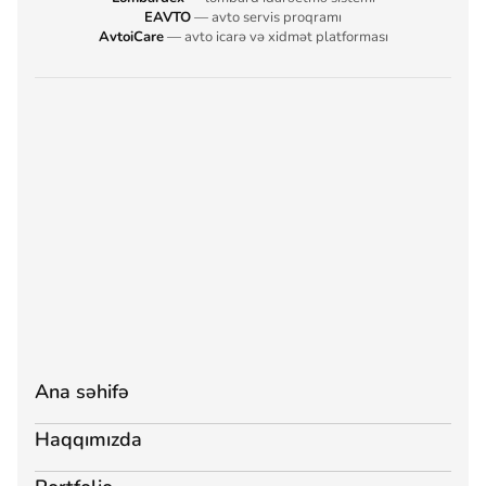
EAVTO
— avto servis proqramı
AvtoiCare
— avto icarə və xidmət platforması
Ana səhifə
Haqqımızda