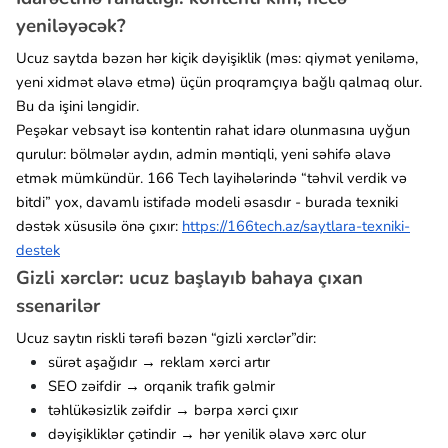
yeniləyəcək?
Ucuz saytda bəzən hər kiçik dəyişiklik (məs: qiymət yeniləmə,
yeni xidmət əlavə etmə) üçün proqramçıya bağlı qalmaq olur.
Bu da işini ləngidir.
Peşəkar vebsayt isə kontentin rahat idarə olunmasına uyğun
qurulur: bölmələr aydın, admin məntiqli, yeni səhifə əlavə
etmək mümkündür. 166 Tech layihələrində “təhvil verdik və
bitdi” yox, davamlı istifadə modeli əsasdır - burada texniki
dəstək xüsusilə önə çıxır:
https://166tech.az/saytlara-texniki-
destek
Gizli xərclər: ucuz başlayıb bahaya çıxan
ssenarilər
Ucuz saytın riskli tərəfi bəzən “gizli xərclər”dir:
sürət aşağıdır → reklam xərci artır
SEO zəifdir → orqanik trafik gəlmir
təhlükəsizlik zəifdir → bərpa xərci çıxır
dəyişikliklər çətindir → hər yenilik əlavə xərc olur