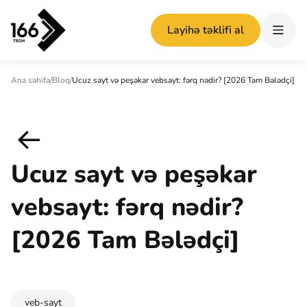
Layihə təklifi al
Ana səhifə
/
Bloq
/
Ucuz sayt və peşəkar vebsayt: fərq nədir? [2026 Tam Bələdçi]
Ucuz sayt və peşəkar
vebsayt: fərq nədir?
[2026 Tam Bələdçi]
veb-sayt