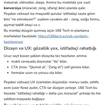
məlumat, xidmətlər, əlaqə. Amma bu modeldə çox vaxt
konversiya
(müraciət, zəng, sifariş) ikinci planda qalır.
Peşəkar vebsayt isə məqsədli qurulur: istifadəçi sayta girən
kimi “nə etməliyəm?” sualının cavabını alır - zəng, sorğu formu,
qiymət təklifi istəyi və s.
Bu məntiqi düzgün qurmaq üçün 166 Tech-in planlama
mərhələləri faydalıdır:
https://166tech.az/veb-saytlarin-
hazirlanmasi
Dizayn və UX: gözəllik yox, istifadəçi rahatlığı
Ucuz sayt bəzən şablon dizaynla tez hazırlanır, amma:
mobil versiyada düymələr “itə” bilər,
CTA (məs: “Qiymət al”, “Zəng et”) zəif görünə bilər,
formalar uzun və yorucu ola bilər.
Peşəkar vebsayt UX üzərindən düşünülür: menyu sadə, səhifə
axını (user flow) aydın, CTA-lar düzgün yerləşir. 166 Tech bu
hissədə “istifadəçi rahatlığı = daha çox müraciət” prinsipi ilə hər
səhifəni məqsədə bağlayır.