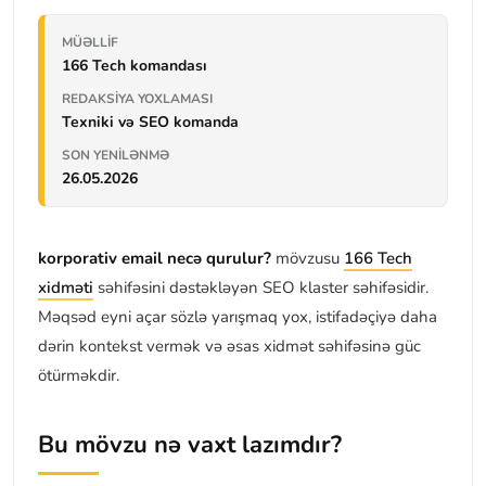
MÜƏLLIF
166 Tech komandası
REDAKSIYA YOXLAMASI
Texniki və SEO komanda
SON YENILƏNMƏ
26.05.2026
korporativ email necə qurulur?
mövzusu
166 Tech
xidməti
səhifəsini dəstəkləyən SEO klaster səhifəsidir.
Məqsəd eyni açar sözlə yarışmaq yox, istifadəçiyə daha
dərin kontekst vermək və əsas xidmət səhifəsinə güc
ötürməkdir.
Bu mövzu nə vaxt lazımdır?