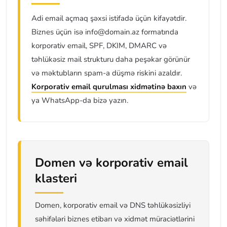
Adi email açmaq şəxsi istifadə üçün kifayətdir.
Biznes üçün isə info@domain.az formatında
korporativ email, SPF, DKIM, DMARC və
təhlükəsiz mail strukturu daha peşəkar görünür
və məktubların spam-a düşmə riskini azaldır.
Korporativ email qurulması xidmətinə baxın
və
ya WhatsApp-da bizə yazın.
Domen və korporativ email
klasteri
Domen, korporativ email və DNS təhlükəsizliyi
səhifələri biznes etibarı və xidmət müraciətlərini