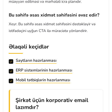
müəyyən edilməsi və mərhələli icra planıdır.
Bu səhifə əsas xidmət səhifəsini əvəz edir?
Xeyr. Bu səhifə əsas xidmət səhifəsini dəstəkləyir və
istifadəçini uyğun CTA ilə müraciətə yönləndirir.
Əlaqəli keçidlər
Saytların hazırlanması
ERP sistemlərinin hazırlanması
Mobil tətbiqlərin hazırlanması
Şirkət üçün korporativ email
lazımdır?