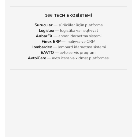
166 TECH EKOSISTEMI
Surucu.az
— sürücülər üçün platforma
Logistex
— logistika və nəqliyyat
AnbarEX
— anbar idarəetmə sistemi
Finex ERP
— maliyyə və CRM
Lombardex
— lombard idarəetmə sistemi
EAVTO
— avto servis proqramı
AvtoiCare
— avto icarə və xidmət platforması