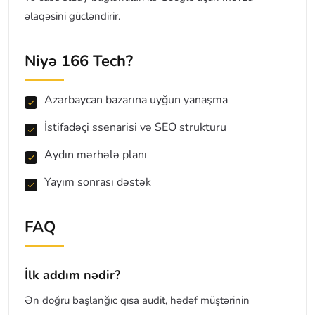
əlaqəsini gücləndirir.
Niyə 166 Tech?
Azərbaycan bazarına uyğun yanaşma
İstifadəçi ssenarisi və SEO strukturu
Aydın mərhələ planı
Yayım sonrası dəstək
FAQ
İlk addım nədir?
Ən doğru başlanğıc qısa audit, hədəf müştərinin