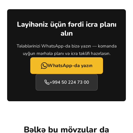
Layihəniz üçün fərdi icra planı
alın
Tələblərinizi WhatsApp-da bizə yazın — komanda
uyğun mərhələ planı və icra təklifi hazırlasın.
WhatsApp-da yazın
+994 50 224 73 00
Bəlkə bu mövzular da