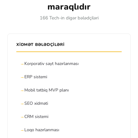
maraqlıdır
166 Tech-in digər bələdçiləri
XIDMƏT BƏLƏDÇILƏRI
Korporativ sayt hazırlanması
ERP sistemi
Mobil tətbiq MVP planı
SEO xidməti
CRM sistemi
Loqo hazırlanması