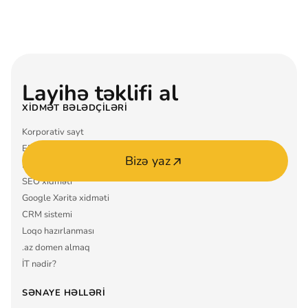
Layihə təklifi al
XIDMƏT BƏLƏDÇILƏRI
Korporativ sayt
ERP sistemi
Bizə yaz
Mobil tətbiq MVP
SEO xidməti
Google Xəritə xidməti
CRM sistemi
Loqo hazırlanması
.az domen almaq
İT nədir?
SƏNAYE HƏLLƏRI