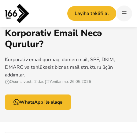
Ana səhifə
/
Korporativ Email Necə Qurulur?
Layihə təklifi al
166 TECH MƏQALƏ
Korporativ Email Necə
Qurulur?
Korporativ email qurmaq, domen mail, SPF, DKIM,
DMARC və təhlükəsiz biznes mail strukturu üçün
addımlar.
Oxuma vaxtı: 2 dəq
Yenilənmə: 26.05.2026
WhatsApp ilə əlaqə