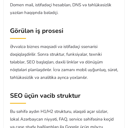
Domen mail, istifadəçi hesabları, DNS və təhlükəsizlik
yazıları haqqında bələdçi.
Görülən iş prosesi
Əvvəlcə biznes məqsədi və istifadəçi ssenarisi
dəqiqləşdirilir. Sonra struktur, funksiyalar, texniki
tələblər, SEO başlıqları, daxili linklər və dönüşüm
nöqtələri planlaşdırılır. İcra zamanı mobil uyğunluq, sürət,
təhlükəsizlik və analitika ayrıca yoxlanılır.
SEO üçün vacib struktur
Bu səhifə aydın H1/H2 strukturu, əlaqəli açar sözlər,
lokal Azərbaycan niyyəti, FAQ, service səhifəsinə keçid
və case study bağlantıları ilə Google üçün mövzu