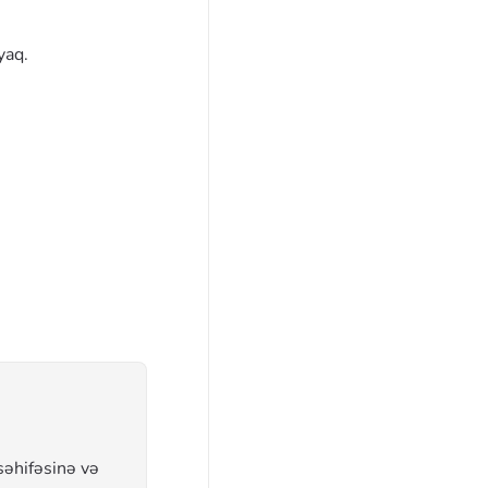
yaq.
səhifəsinə və