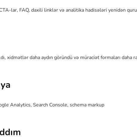
CTA-lar, FAQ, daxili linklər və analitika hadisələri yenidən quru
aldı, xidmətlər daha aydın göründü və müraciət formaları daha ra
iya
oogle Analytics, Search Console, schema markup
addım