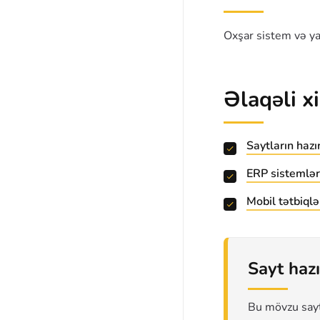
Oxşar sistem və ya 
Əlaqəli x
Saytların haz
ERP sistemlər
Mobil tətbiqlə
Sayt hazı
Bu mövzu sayt