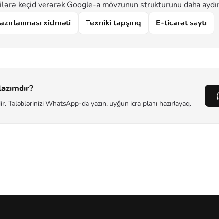
çilərə keçid verərək Google-a mövzunun strukturunu daha aydın
azırlanması xidməti
Texniki tapşırıq
E-ticarət saytı
lazımdır?
dir. Tələblərinizi WhatsApp-da yazın, uyğun icra planı hazırlayaq.