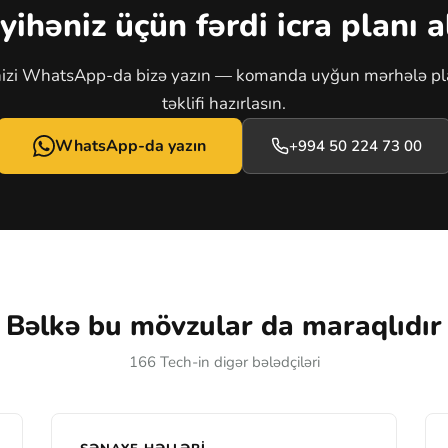
yihəniz üçün fərdi icra planı a
nizi WhatsApp-da bizə yazın — komanda uyğun mərhələ pla
təklifi hazırlasın.
WhatsApp-da yazın
+994 50 224 73 00
Bəlkə bu mövzular da maraqlıdır
166 Tech-in digər bələdçiləri