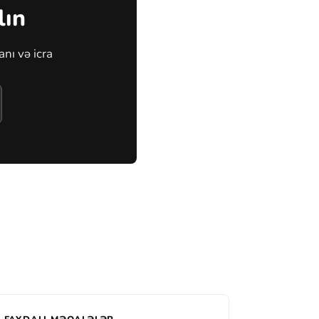
lın
nı və icra