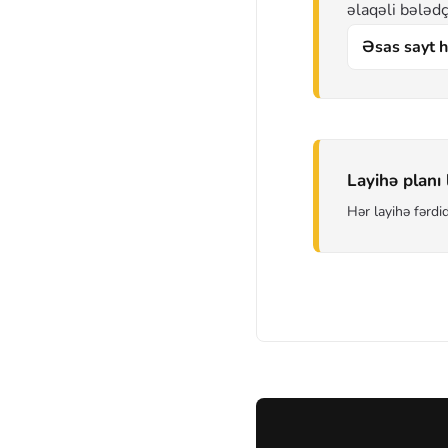
əlaqəli bələd
Əsas sayt h
Layihə planı 
Hər layihə fərdi