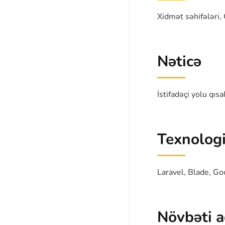
Xidmət səhifələri, 
Nəticə
İstifadəçi yolu qıs
Texnolog
Laravel, Blade, G
Növbəti 