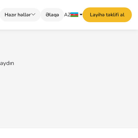
Hazır həllər
Əlaqə
AZ
Layihə təklifi al
 aydın