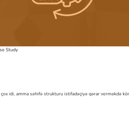
ase Study
i çox idi, amma səhifə strukturu istifadəçiyə qərar verməkdə kö