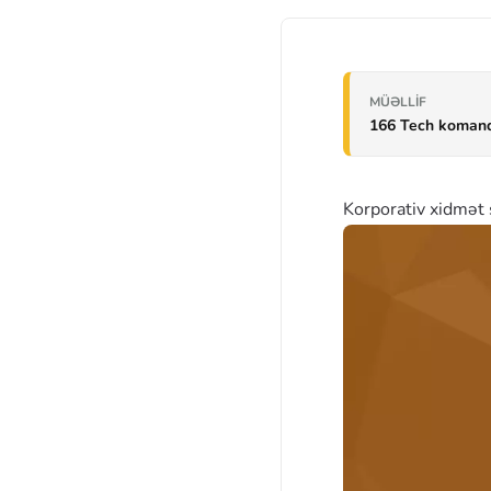
MÜƏLLIF
166 Tech koman
Korporativ xidmət ş