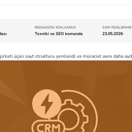
REDAKSIYA YOXLAMASI
SON YENILƏNMƏ
dası
Texniki və SEO komanda
23.05.2026
irkəti üçün sayt strukturu yeniləndi və müraciət axını daha aydın