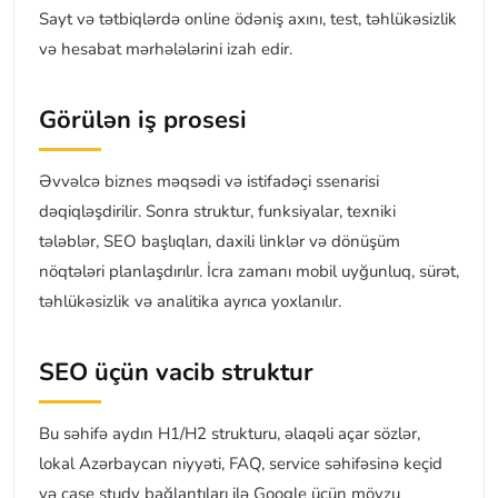
Sayt və tətbiqlərdə online ödəniş axını, test, təhlükəsizlik
və hesabat mərhələlərini izah edir.
Görülən iş prosesi
Əvvəlcə biznes məqsədi və istifadəçi ssenarisi
dəqiqləşdirilir. Sonra struktur, funksiyalar, texniki
tələblər, SEO başlıqları, daxili linklər və dönüşüm
nöqtələri planlaşdırılır. İcra zamanı mobil uyğunluq, sürət,
təhlükəsizlik və analitika ayrıca yoxlanılır.
SEO üçün vacib struktur
Bu səhifə aydın H1/H2 strukturu, əlaqəli açar sözlər,
lokal Azərbaycan niyyəti, FAQ, service səhifəsinə keçid
və case study bağlantıları ilə Google üçün mövzu