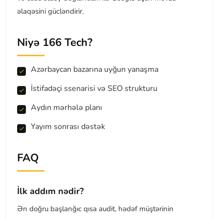
əlaqəsini gücləndirir.
Niyə 166 Tech?
Azərbaycan bazarına uyğun yanaşma
İstifadəçi ssenarisi və SEO strukturu
Aydın mərhələ planı
Yayım sonrası dəstək
FAQ
İlk addım nədir?
Ən doğru başlanğıc qısa audit, hədəf müştərinin