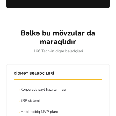
Bəlkə bu mövzular da
maraqlıdır
166 Tech-in digər bələdçiləri
XIDMƏT BƏLƏDÇILƏRI
Korporativ sayt hazırlanması
ERP sistemi
Mobil tətbiq MVP planı