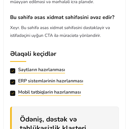
müəyyən edilməsi və mərhələli icra planıdır.
Bu səhifə əsas xidmət səhifəsini əvəz edir?
Xeyr. Bu səhifə əsas xidmət səhifəsini dəstəkləyir və
istifadəçini uyğun CTA ilə müraciətə yönləndirir.
Əlaqəli keçidlər
Saytların hazırlanması
ERP sistemlərinin hazırlanması
Mobil tətbiqlərin hazırlanması
Ödəniş, dəstək və
təhlükəsizlik klasteri