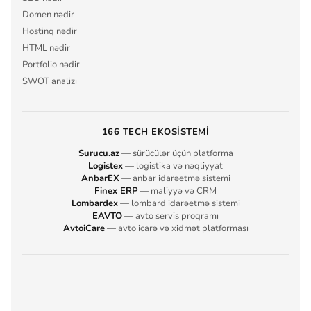
Domen nədir
Hostinq nədir
HTML nədir
Portfolio nədir
SWOT analizi
166 TECH EKOSISTEMI
Surucu.az
— sürücülər üçün platforma
Logistex
— logistika və nəqliyyat
AnbarEX
— anbar idarəetmə sistemi
Finex ERP
— maliyyə və CRM
Lombardex
— lombard idarəetmə sistemi
EAVTO
— avto servis proqramı
AvtoiCare
— avto icarə və xidmət platforması