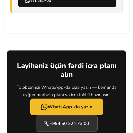
WhatsApp
Layihəniz üçün fərdi icra planı
alın
Tələblərinizi WhatsApp-da bizə yazın — komanda
uyğun mərhələ planı və icra təklifi hazırlasın.
WhatsApp-da yazın
+994 50 224 73 00