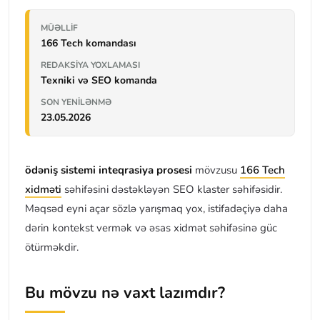
MÜƏLLIF
166 Tech komandası
REDAKSIYA YOXLAMASI
Texniki və SEO komanda
SON YENILƏNMƏ
23.05.2026
ödəniş sistemi i̇nteqrasiya prosesi
mövzusu
166 Tech
xidməti
səhifəsini dəstəkləyən SEO klaster səhifəsidir.
Məqsəd eyni açar sözlə yarışmaq yox, istifadəçiyə daha
dərin kontekst vermək və əsas xidmət səhifəsinə güc
ötürməkdir.
Bu mövzu nə vaxt lazımdır?