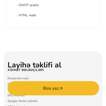
SWOT analizi
HTML nədir
Layihə təklifi al
XIDMƏT BƏLƏDÇILƏRI
Korporativ sayt
ERP sistemi
Bizə yaz
Mobil tətbiq MVP
SEO xidməti
Google Xəritə xidməti