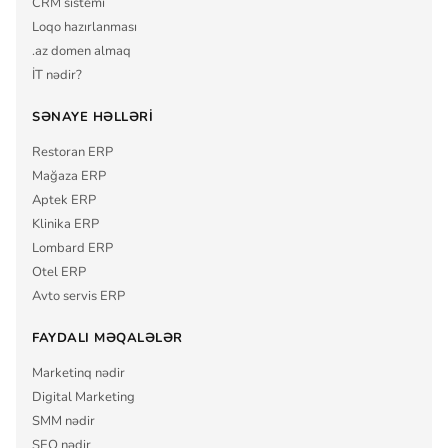
CRM sistemi
Loqo hazırlanması
.az domen almaq
İT nədir?
SƏNAYE HƏLLƏRI
Restoran ERP
Mağaza ERP
Aptek ERP
Klinika ERP
Lombard ERP
Otel ERP
Avto servis ERP
FAYDALI MƏQALƏLƏR
Marketinq nədir
Digital Marketing
SMM nədir
SEO nədir