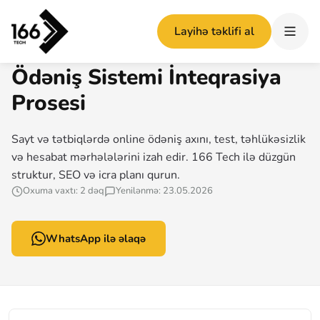
Ana səhifə
/
Ödəniş Sistemi İnteqrasiya Prosesi
Layihə təklifi al
166 TECH MƏQALƏ
Ödəniş Sistemi İnteqrasiya
Prosesi
Sayt və tətbiqlərdə online ödəniş axını, test, təhlükəsizlik
və hesabat mərhələlərini izah edir. 166 Tech ilə düzgün
struktur, SEO və icra planı qurun.
Oxuma vaxtı: 2 dəq
Yenilənmə: 23.05.2026
WhatsApp ilə əlaqə