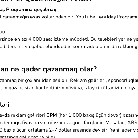
aş Proqramına qoşulmaq
 qazanmağın əsas yollarından biri YouTube Tərəfdaş Proqram
çi.
rzində ən azı 4,000 saat izləmə müddəti. Bu tələbləri yerinə 
ə bilərsiniz və qəbul olunduqdan sonra videolarınızda reklam 
an nə qədər qazanmaq olar?
nmaq bir çox amildən asılıdır. Reklam gəlirləri, sponsorluqlar,
n qazanc sizin kontentinizin növünə, izləyici kütlənizin miqyası
ləri
-da reklam gəlirləri
CPM
(hər 1,000 baxış üçün dəyər) əsasın
izin demoqrafiyasına və mövzunuza görə fərqlənir. Məsələn, AB
0 baxış üçün ortalama 2-7 dollar arasında dəyişir. Yəni, əgər 
rasında gəlir gətirə bilər.