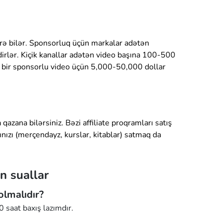
rə bilər. Sponsorluq üçün markalar adətən
edirlər. Kiçik kanallar adətən video başına 100-500
ar bir sponsorlu video üçün 5,000-50,000 dollar
 qazana bilərsiniz. Bəzi affiliate proqramları satış
ızı (merçendayz, kurslar, kitablar) satmaq da
n suallar
lmalıdır?
saat baxış lazımdır.