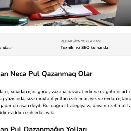
REDAKSIYA YOXLAMASI
andası
Texniki və SEO komanda
an Necə Pul Qazanmaq Olar
ən çıxmadan işini görür, vaxtına nəzarət edir və öz gəlirini artı
loq yazısında, sizə müxtəlif yolları izah edəcəyik və evdən işl
qədər də asan deyil. Bu, doğru strategiya və davamlı zəhmət 
addım-addım izah edəcəyik.
an Pul Qazanmağın Yolları