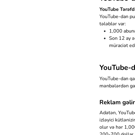
YouTube Tərəfd
YouTube-dan pul
tələblər var:
1,000 abunə
Son 12 ay ə
müraciət ed
YouTube-d
YouTube-dan qaza
mənbələrdən gələ
Reklam gəlir
Adətən, YouTube
izləyici kütlən
olur və hər 1,00
200-700 dollar a