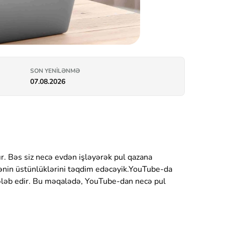
SON YENILƏNMƏ
07.08.2026
rır. Bəs siz necə evdən işləyərək pul qazana
əmənin üstünlüklərini təqdim edəcəyik.YouTube-da
tələb edir. Bu məqalədə, YouTube-dan necə pul