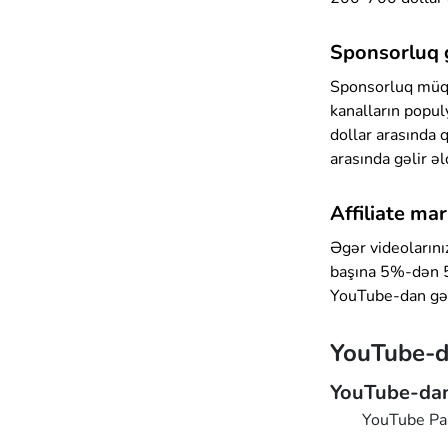
Sponsorluq g
Sponsorluq müqa
kanalların popul
dollar arasında 
arasında gəlir əl
Affiliate ma
Əgər videolarınız
başına 5%-dən 50
YouTube-dan gəl
YouTube-d
YouTube-dan
YouTube Par