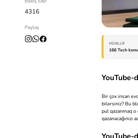
Baxış sayı
4316
Paylaş
MÜƏLLIF
166 Tech kom
YouTube-d
Bir çox insan evd
bilərsiniz? Bu b
pul qazanmaq o 
qazanacağınızı 
YouTube-d