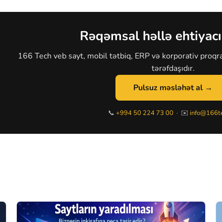
Rəqəmsal həllə ehtiyacı
166 Tech veb sayt, mobil tətbiq, ERP və korporativ proqra
tərəfdaşıdır.
Pulsuz məsləhət al →
📞
+994 50 224 73 00
· ✉️
info@166te