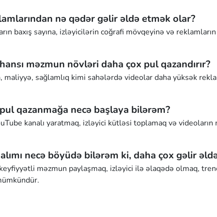
amlarından nə qədər gəlir əldə etmək olar?
arın baxış sayına, izləyicilərin coğrafi mövqeyinə və reklamların
hansı məzmun növləri daha çox pul qazandırır?
, maliyyə, sağlamlıq kimi sahələrdə videolar daha yüksək rekla
pul qazanmağa necə başlaya bilərəm?
uTube kanalı yaratmaq, izləyici kütləsi toplamaq və videoların 
lımı necə böyüdə bilərəm ki, daha çox gəlir əld
keyfiyyətli məzmun paylaşmaq, izləyici ilə əlaqədə olmaq, trend
mümkündür.