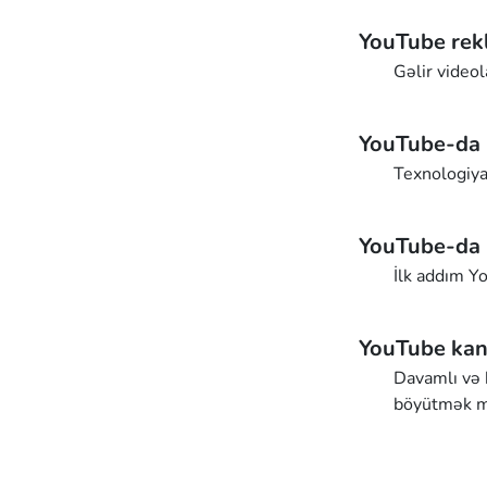
YouTube rekl
Gəlir videol
YouTube-da 
Texnologiya
YouTube-da 
İlk addım Yo
YouTube kana
Davamlı və 
böyütmək 