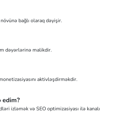
 növünə bağlı olaraq dəyişir.
m dəyərlərinə malikdir.
monetizasiyasını aktivləşdirməkdir.
ə edim?
ləri izləmək və SEO optimizasiyası ilə kanalı