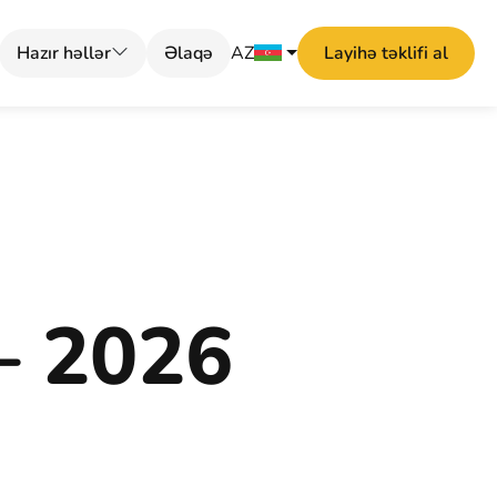
Hazır həllər
Əlaqə
AZ
Layihə təklifi al
— 2026