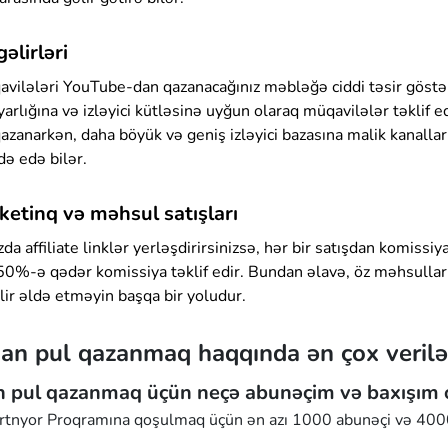
əlirləri
vilələri YouTube-dan qazanacağınız məbləğə ciddi təsir göstə
yarlığına və izləyici kütləsinə uyğun olaraq müqavilələr təklif 
qazanarkən, daha böyük və geniş izləyici bazasına malik kanall
də edə bilər.
rketinq və məhsul satışları
da affiliate linklər yerləşdirirsinizsə, hər bir satışdan komissiya
%-ə qədər komissiya təklif edir. Bundan əlavə, öz məhsulların
ir əldə etməyin başqa bir yoludur.
an pul qazanmaq haqqında ən çox verilə
 pul qazanmaq üçün neçə abunəçim və baxışım o
tnyor Proqramına qoşulmaq üçün ən azı 1000 abunəçi və 4000 