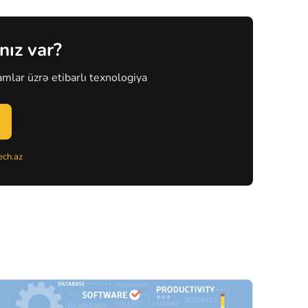
nız var?
mlar üzrə etibarlı texnologiya
ch.az