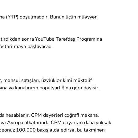
ına (YTP) qoşulmaqdır. Bunun üçün müəyyən
yetirdikdən sonra YouTube Tərəfdaş Proqramına
göstərilməyə başlayacaq.
 məhsul satışları, üzvlüklər kimi müxtəlif
na və kanalınızın populyarlığına görə dəyişir.
da hesablanır. CPM dəyərləri coğrafi məkana,
Ş və Avropa ölkələrində CPM dəyərləri daha yüksək
videonuz 100,000 baxış əldə edirsə, bu təxminən