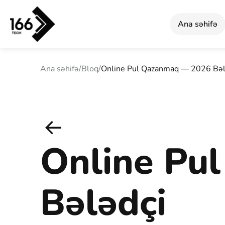
Ana səhifə
Ana səhifə
/
Bloq
/
Online Pul Qazanmaq — 2026 Bəl
Online Pu
Bələdçi