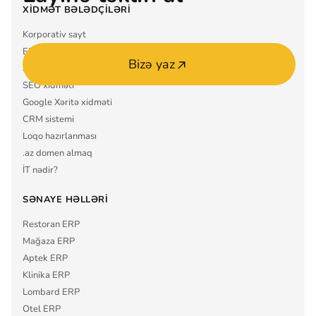
XIDMƏT BƏLƏDÇILƏRI
Korporativ sayt
ERP sistemi
Bizə yaz
Mobil tətbiq MVP
SEO xidməti
Google Xəritə xidməti
CRM sistemi
Loqo hazırlanması
.az domen almaq
İT nədir?
SƏNAYE HƏLLƏRI
Restoran ERP
Mağaza ERP
Aptek ERP
Klinika ERP
Lombard ERP
Otel ERP