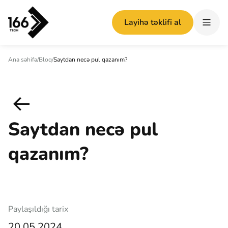
Layihə təklifi al
Ana səhifə
/
Bloq
/
Saytdan necə pul qazanım?
Saytdan necə pul
qazanım?
Paylaşıldığı tarix
20.05.2024