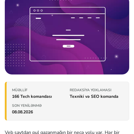
MÜƏLLIF
REDAKSIYA YOXLAMASI
166 Tech komandası
Texniki və SEO komanda
SON YENILƏNMƏ
08.08.2026
Veb saytdan pul qazanmağın bir neçə yolu var. Hər bir