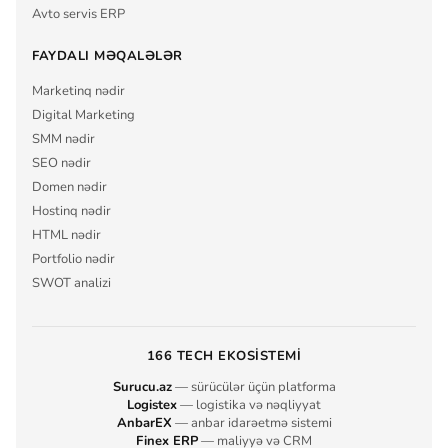
Avto servis ERP
FAYDALI MƏQALƏLƏR
Marketinq nədir
Digital Marketing
SMM nədir
SEO nədir
Domen nədir
Hostinq nədir
HTML nədir
Portfolio nədir
SWOT analizi
166 TECH EKOSISTEMI
Surucu.az
— sürücülər üçün platforma
Logistex
— logistika və nəqliyyat
AnbarEX
— anbar idarəetmə sistemi
Finex ERP
— maliyyə və CRM