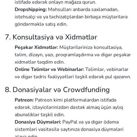
istifadə edərək onlayn mağaza qurun.
Dropshipping:
Məhsulları anbarda saxlamadan,
istehsalçı və ya təchizatçılardan birbaşa müştərilərə
göndərməklə satış edin.
7. Konsultasiya və Xidmətlər
Peşəkar Xidmətlər:
Müştərilərinizə konsultasiya,
təlim, dizayn, yazı, proqramlaşdırma və digər peşəkar
xidmətlər təqdim edin.
Online Təlimlər və Webinarlar:
Təlimlər, vebinarlar
və digər tədris fəaliyyətləri təşkil edərək pul qazanın.
8. Donasiyalar və Crowdfunding
Patreon:
Patreon kimi platformalardan istifadə
edərək, izləyicilərinizdən dəstək almaq üçün aylıq
abunəliklər təşkil edin.
Donasiya Düymələri:
PayPal və ya digər ödəmə
sistemləri vasitəsilə saytınıza donasiya düymələri
əlavə edin.