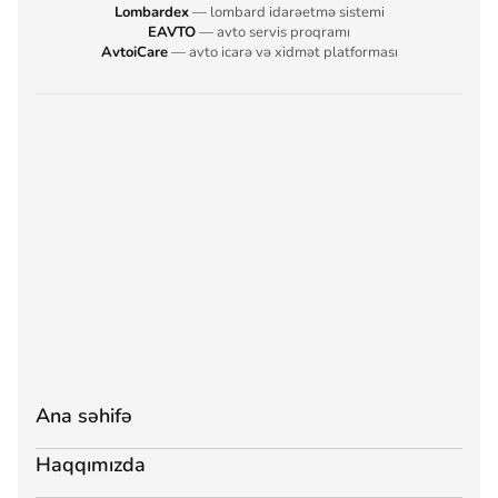
Lombardex
— lombard idarəetmə sistemi
EAVTO
— avto servis proqramı
AvtoiCare
— avto icarə və xidmət platforması
Ana səhifə
Haqqımızda