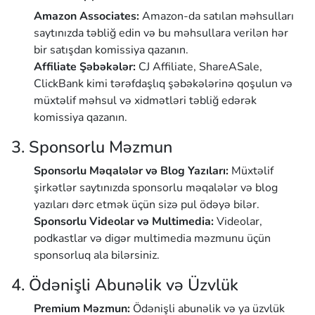
Amazon Associates:
Amazon-da satılan məhsulları
saytınızda təbliğ edin və bu məhsullara verilən hər
bir satışdan komissiya qazanın.
Affiliate Şəbəkələr:
CJ Affiliate, ShareASale,
ClickBank kimi tərəfdaşlıq şəbəkələrinə qoşulun və
müxtəlif məhsul və xidmətləri təbliğ edərək
komissiya qazanın.
3. Sponsorlu Məzmun
Sponsorlu Məqalələr və Blog Yazıları:
Müxtəlif
şirkətlər saytınızda sponsorlu məqalələr və blog
yazıları dərc etmək üçün sizə pul ödəyə bilər.
Sponsorlu Videolar və Multimedia:
Videolar,
podkastlar və digər multimedia məzmunu üçün
sponsorluq ala bilərsiniz.
4. Ödənişli Abunəlik və Üzvlük
Premium Məzmun:
Ödənişli abunəlik və ya üzvlük