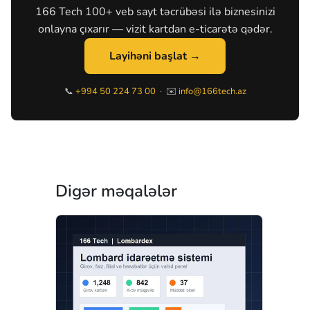
166 Tech 100+ veb sayt təcrübəsi ilə biznesinizi
onlayna çıxarır — vizit kartdan e-ticarətə qədər.
Layihəni başlat →
📞
+994 50 224 73 00
· ✉️
info@166tech.az
Digər məqalələr