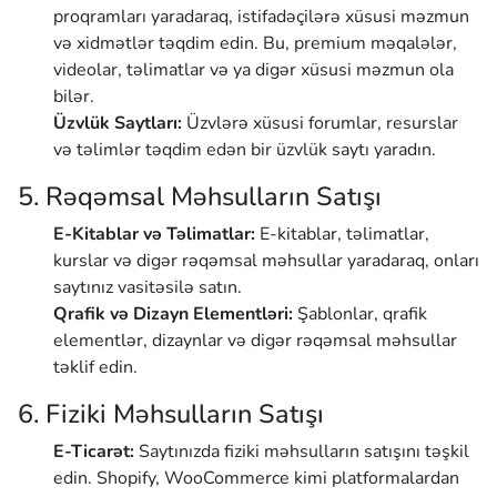
proqramları yaradaraq, istifadəçilərə xüsusi məzmun
və xidmətlər təqdim edin. Bu, premium məqalələr,
videolar, təlimatlar və ya digər xüsusi məzmun ola
bilər.
Üzvlük Saytları:
Üzvlərə xüsusi forumlar, resurslar
və təlimlər təqdim edən bir üzvlük saytı yaradın.
5. Rəqəmsal Məhsulların Satışı
E-Kitablar və Təlimatlar:
E-kitablar, təlimatlar,
kurslar və digər rəqəmsal məhsullar yaradaraq, onları
saytınız vasitəsilə satın.
Qrafik və Dizayn Elementləri:
Şablonlar, qrafik
elementlər, dizaynlar və digər rəqəmsal məhsullar
təklif edin.
6. Fiziki Məhsulların Satışı
E-Ticarət:
Saytınızda fiziki məhsulların satışını təşkil
edin. Shopify, WooCommerce kimi platformalardan