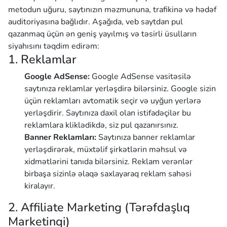
metodun uğuru, saytınızın məzmununa, trafikinə və hədəf
auditoriyasına bağlıdır. Aşağıda, veb saytdan pul
qazanmaq üçün ən geniş yayılmış və təsirli üsulların
siyahısını təqdim edirəm:
1. Reklamlar
Google AdSense:
Google AdSense vasitəsilə
saytınıza reklamlar yerləşdirə bilərsiniz. Google sizin
üçün reklamları avtomatik seçir və uyğun yerlərə
yerləşdirir. Saytınıza daxil olan istifadəçilər bu
reklamlara kliklədikdə, siz pul qazanırsınız.
Banner Reklamları:
Saytınıza banner reklamlar
yerləşdirərək, müxtəlif şirkətlərin məhsul və
xidmətlərini tanıda bilərsiniz. Reklam verənlər
birbaşa sizinlə əlaqə saxlayaraq reklam sahəsi
kiralayır.
2. Affiliate Marketing (Tərəfdaşlıq
Marketinqi)