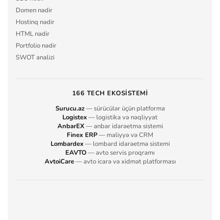
Domen nədir
Hostinq nədir
HTML nədir
Portfolio nədir
SWOT analizi
166 TECH EKOSISTEMI
Surucu.az
— sürücülər üçün platforma
Logistex
— logistika və nəqliyyat
AnbarEX
— anbar idarəetmə sistemi
Finex ERP
— maliyyə və CRM
Lombardex
— lombard idarəetmə sistemi
EAVTO
— avto servis proqramı
AvtoiCare
— avto icarə və xidmət platforması