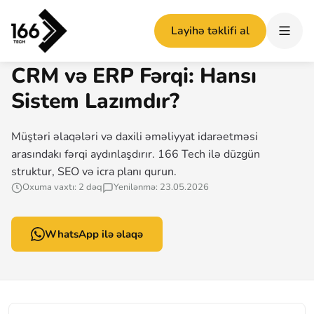
Ana səhifə
/
CRM və ERP Fərqi: Hansı Sistem Lazımdır?
Layihə təklifi al
166 TECH MƏQALƏ
CRM və ERP Fərqi: Hansı
Sistem Lazımdır?
Müştəri əlaqələri və daxili əməliyyat idarəetməsi
arasındakı fərqi aydınlaşdırır. 166 Tech ilə düzgün
struktur, SEO və icra planı qurun.
Oxuma vaxtı: 2 dəq
Yenilənmə: 23.05.2026
WhatsApp ilə əlaqə