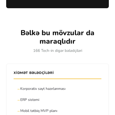
Bəlkə bu mövzular da
maraqlıdır
166 Tech-in digər bələdçiləri
XIDMƏT BƏLƏDÇILƏRI
Korporativ sayt hazırlanması
ERP sistemi
Mobil tətbiq MVP planı