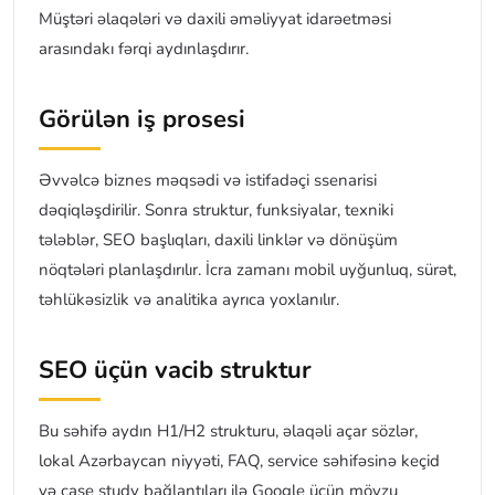
Müştəri əlaqələri və daxili əməliyyat idarəetməsi
arasındakı fərqi aydınlaşdırır.
Görülən iş prosesi
Əvvəlcə biznes məqsədi və istifadəçi ssenarisi
dəqiqləşdirilir. Sonra struktur, funksiyalar, texniki
tələblər, SEO başlıqları, daxili linklər və dönüşüm
nöqtələri planlaşdırılır. İcra zamanı mobil uyğunluq, sürət,
təhlükəsizlik və analitika ayrıca yoxlanılır.
SEO üçün vacib struktur
Bu səhifə aydın H1/H2 strukturu, əlaqəli açar sözlər,
lokal Azərbaycan niyyəti, FAQ, service səhifəsinə keçid
və case study bağlantıları ilə Google üçün mövzu