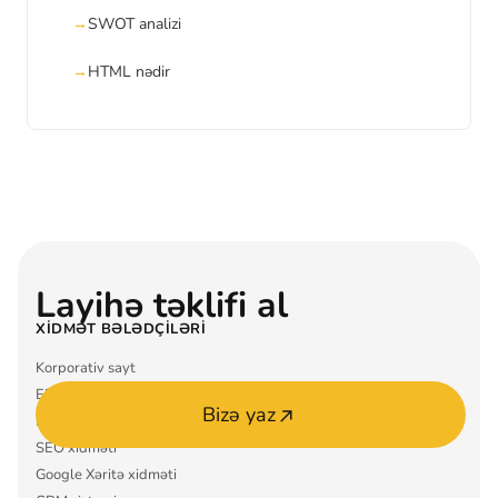
SWOT analizi
HTML nədir
Layihə təklifi al
XIDMƏT BƏLƏDÇILƏRI
Korporativ sayt
ERP sistemi
Bizə yaz
Mobil tətbiq MVP
SEO xidməti
Google Xəritə xidməti