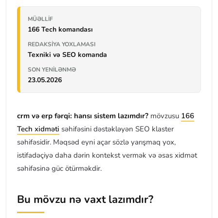
MÜƏLLIF
166 Tech komandası
REDAKSIYA YOXLAMASI
Texniki və SEO komanda
SON YENILƏNMƏ
23.05.2026
crm və erp fərqi: hansı sistem lazımdır?
mövzusu
166
Tech xidməti
səhifəsini dəstəkləyən SEO klaster
səhifəsidir. Məqsəd eyni açar sözlə yarışmaq yox,
istifadəçiyə daha dərin kontekst vermək və əsas xidmət
səhifəsinə güc ötürməkdir.
Bu mövzu nə vaxt lazımdır?