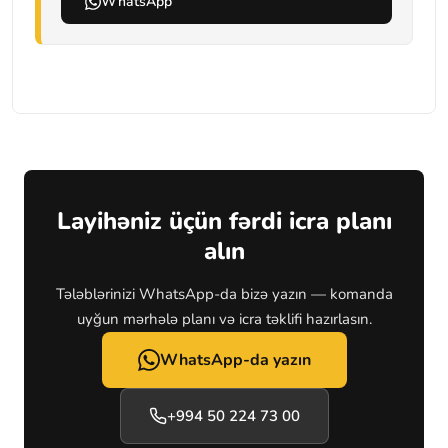
WhatsApp
Layihəniz üçün fərdi icra planı
alın
Tələblərinizi WhatsApp-da bizə yazın — komanda
uyğun mərhələ planı və icra təklifi hazırlasın.
WhatsApp-da yazın
+994 50 224 73 00