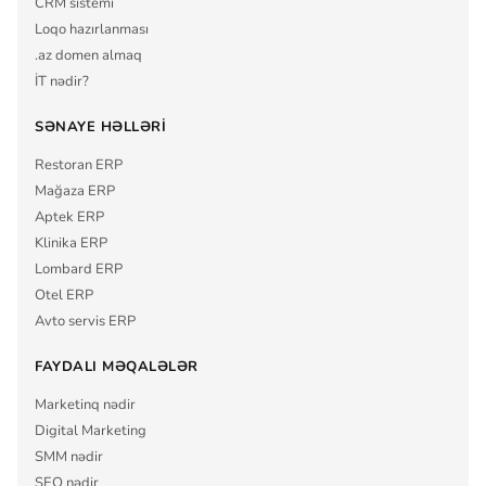
CRM sistemi
Loqo hazırlanması
.az domen almaq
İT nədir?
SƏNAYE HƏLLƏRI
Restoran ERP
Mağaza ERP
Aptek ERP
Klinika ERP
Lombard ERP
Otel ERP
Avto servis ERP
FAYDALI MƏQALƏLƏR
Marketinq nədir
Digital Marketing
SMM nədir
SEO nədir