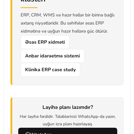
ERP, CRM, WMS və hazır həllər bir-birinə bağlı
axtarış niyyətləridir. Bu səhifələr əsas ERP
xidmətinə və uyğun hazır həllərə güc ötürür.
Əsas ERP xidməti
Anbar idarəetmə sistemi
Klinika ERP case study
Layihə planı lazımdır?
Hər layihə fərdidir. Tələblərinizi WhatsApp-da yazın,
uyğun icra planı hazırlayaq.