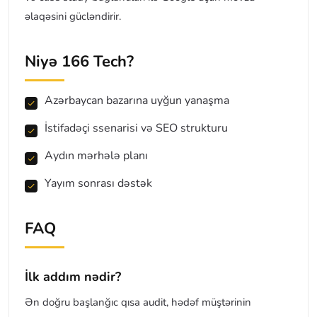
əlaqəsini gücləndirir.
Niyə 166 Tech?
Azərbaycan bazarına uyğun yanaşma
İstifadəçi ssenarisi və SEO strukturu
Aydın mərhələ planı
Yayım sonrası dəstək
FAQ
İlk addım nədir?
Ən doğru başlanğıc qısa audit, hədəf müştərinin