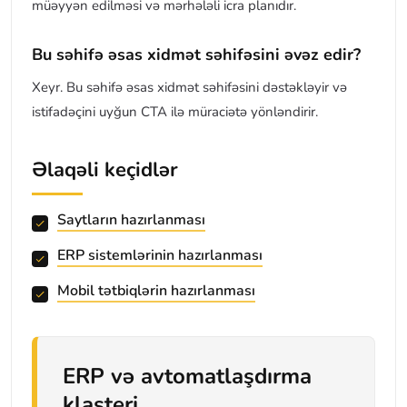
müəyyən edilməsi və mərhələli icra planıdır.
Bu səhifə əsas xidmət səhifəsini əvəz edir?
Xeyr. Bu səhifə əsas xidmət səhifəsini dəstəkləyir və
istifadəçini uyğun CTA ilə müraciətə yönləndirir.
Əlaqəli keçidlər
Saytların hazırlanması
ERP sistemlərinin hazırlanması
Mobil tətbiqlərin hazırlanması
ERP və avtomatlaşdırma
klasteri