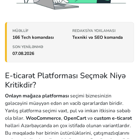
MÜƏLLIF
REDAKSIYA YOXLAMASI
166 Tech komandası
Texniki və SEO komanda
SON YENILƏNMƏ
07.08.2026
E-ticarət Platforması Seçmək Niyə
Kritikdir?
Onlayn mağaza platforması
seçimi biznesinizin
gələcəyini müəyyən edən ən vacib qərarlardan biridir.
Yanlış platforma seçimi vaxt, pul və imkan itkisinə səbəb
ola bilər.
WooCommerce
,
OpenCart
və
custom e-ticarət
həlləri Azərbaycanda ən çox istifadə olunan variantlardır.
Bu məqalədə hər birinin üstünlüklərini, çatışmazlıqlarını