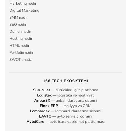
Marketinq nədir
Digital Marketing
SMM nədir
SEO nədir
Domen nədir
Hostinq nədir
HTML nədir
Portfolio nədir
SWOT analizi
166 TECH EKOSISTEMI
Surucu.az
— sürücülər üçün platforma
Logistex
— logistika və nəqliyyat
AnbarEX
— anbar idarəetmə sistemi
Finex ERP
— maliyyə və CRM
Lombardex
— lombard idarəetmə sistemi
EAVTO
— avto servis proqramı
AvtoiCare
— avto icarə və xidmət platforması