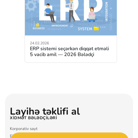
24.02.2026
ERP sistemi seçərkən diqqət etməli
5 vacib amil — 2026 Bələdçi
Layihə təklifi al
XIDMƏT BƏLƏDÇILƏRI
Korporativ sayt
ERP sistemi