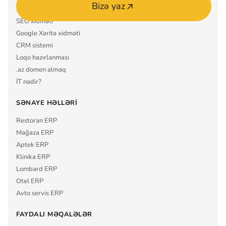
Bizə yaz
Mobil tətbiq MVP
SEO xidməti
Google Xəritə xidməti
CRM sistemi
Loqo hazırlanması
.az domen almaq
İT nədir?
SƏNAYE HƏLLƏRI
Restoran ERP
Mağaza ERP
Aptek ERP
Klinika ERP
Lombard ERP
Otel ERP
Avto servis ERP
FAYDALI MƏQALƏLƏR