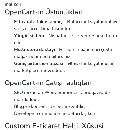
malikdir.
OpenCart-ın Üstünlükləri
E-ticarətə fokuslanmış
- Bütün funksiyalar onlayn
satış üçün optimallaşdırılıb.
Yüngül sistem
- Nisbətən az server resursu tələb
edir.
Multi-store dəstəyi
- Bir admin paneldən çoxlu
mağaza idarə edə bilərsiniz.
Geniş extension bazası
- Əlavə funksiyalar üçün
marketplace mövcuddur.
OpenCart-ın Çatışmazlıqları
SEO imkanları WooCommerce ilə müqayisədə
məhduddur.
Blog və kontent idarəetmə zəifdir.
Developer community nisbətən kiçikdir.
Custom E-ticarət Həlli: Xüsusi