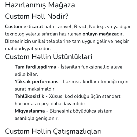
Hazırlanmış Mağaza
Custom Həll Nədir?
Custom e-ticarət
həlli Laravel, React, Node.js və ya digər
texnologiyalarla sıfırdan hazırlanan
onlayn mağaza
dır.
Biznesinizin unikal tələblərinə tam uyğun gəlir və heç bir
məhdudiyyət yoxdur.
Custom Həllin Üstünlükləri
Tam fərdiləşdirmə
- İstənilən funksionallıq əlavə
edilə bilər.
Yüksək performans
- Lazımsız kodlar olmadığı üçün
sürət maksimaldır.
Təhlükəsizlik
- Xüsusi kod olduğu üçün standart
hücumlara qarşı daha davamlıdır.
Miqyaslanma
- Biznesiniz böyüdükcə sistem
asanlıqla genişlənir.
Custom Həllin Çatışmazlıqları