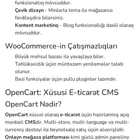
funksionallıq mövcuddur.
Çevik dizayn
- Minlərlə tema ilə mağazanızı
fərdiləşdirə bilərsiniz.
Kontent marketinq
- Blog funksionallığı daxili olaraq
mövcuddur.
WooCommerce-in Çatışmazlıqları
Böyük məhsul bazası ilə yavaşlaya bilər.
Təhlükəsizlik üçün müntəzəm yeniləmələr tələb
olunur.
Bəzi funksiyalar üçün pullu pluginlər lazımdır.
OpenCart: Xüsusi E-ticarət CMS
OpenCart Nədir?
OpenCart
xüsusi olaraq
e-ticarət
üçün hazırlanmış açıq
mənbəli
CMS
dir. Multi-store, multi-language və multi-
currency dəstəyi ilə beynəlxalq satış üçün əlverişlidir.
Onlayn mağaza platforması
kimi güclü admin panelinə