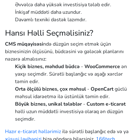
Əvvəlcə daha yüksək investisiya tələb edir.
İnkişaf müddəti daha uzundur.
Davamlı texniki dəstək lazımdır.
Hansı Həlli Seçməlisiniz?
CMS müqayisəsi
ndə düzgün seçim etmək üçün
biznesinizin ölçüsünü, büdcəsini və gələcək planlarını
nəzərə almalısınız:
Kiçik biznes, məhdud büdcə
-
WooCommerce
ən
yaxşı seçimdir. Sürətli başlanğıc və aşağı xərclər
təmin edir.
Orta ölçülü biznes, çox məhsul
-
OpenCart
güclü
məhsul idarəetmə ilə üstünlük təmin edir.
Böyük biznes, unikal tələblər
-
Custom e-ticarət
həlli uzun müddətli investisiya olaraq ən düzgün
seçimdir.
Hazır e-ticarət həllərimiz
ilə sürətli başlanğıc edə və ya
xüsusi layihənizi
bizə göndərə bilərsiniz.
166tech