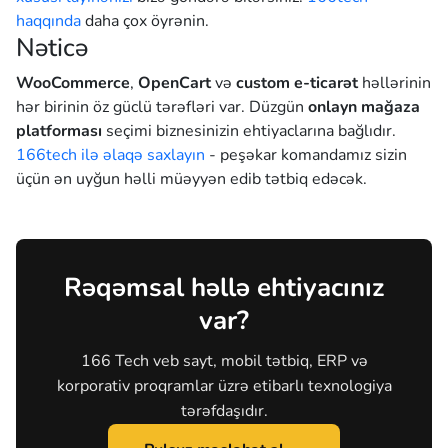
haqqında
daha çox öyrənin.
Nəticə
WooCommerce
,
OpenCart
və
custom e-ticarət
həllərinin
hər birinin öz güclü tərəfləri var. Düzgün
onlayn mağaza
platforması
seçimi biznesinizin ehtiyaclarına bağlıdır.
166tech ilə əlaqə saxlayın
- peşəkar komandamız sizin
üçün ən uyğun həlli müəyyən edib tətbiq edəcək.
Rəqəmsal həllə ehtiyacınız
var?
166 Tech veb sayt, mobil tətbiq, ERP və
korporativ proqramlar üzrə etibarlı texnologiya
tərəfdaşıdır.