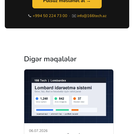
Pulsuz məsləhət al →
📞
+994 50 224 73 00
· ✉️
info@166tech.az
Digər məqalələr
06.07.2026