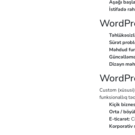
Aşağı başla
İstifadə rah
WordPre
Təhlükəsizli
Sürət probl
Məhdud fun
Güncəlləmə
Dizayn məhd
WordPre
Custom (xüsusi
funksionallıq tə
Kiçik biznes
Orta / böyü
E-ticarət:
Ci
Korporativ 