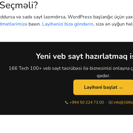
 Seçməli?
ursa və sadə sayt lazımdırsa, WordPress başlanğıc üçün yaxşıd
dmətlərimizə
baxın.
Layihənizi bizə göndərin
, sizə ən uyğun həll
Yeni veb sayt hazırlatmaq i
166 Tech 100+ veb sayt təcrübəsi ilə biznesinizi onlayna çı
qədər.
Layihəni başlat →
📞
+994 50 224 73 00
· ✉️
info@166te