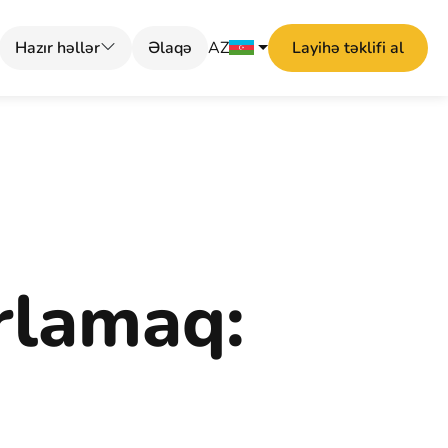
Hazır həllər
Əlaqə
AZ
Layihə təklifi al
rlamaq: