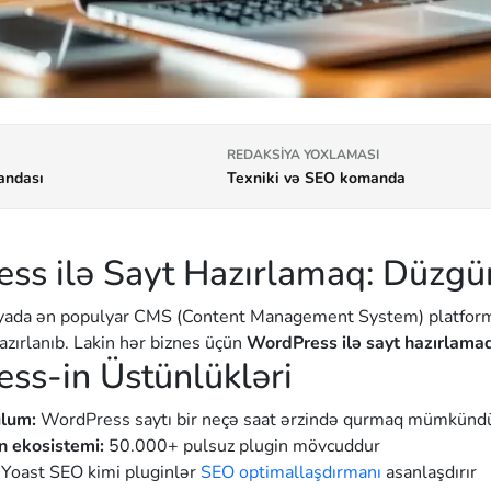
REDAKSIYA YOXLAMASI
andası
Texniki və SEO komanda
ss ilə Sayt Hazırlamaq: Düzgü
ada ən populyar CMS (Content Management System) platforma
zırlanıb. Lakin hər biznes üçün
WordPress ilə sayt hazırlama
ss-in Üstünlükləri
ulum:
WordPress saytı bir neçə saat ərzində qurmaq mümkünd
n ekosistemi:
50.000+ pulsuz plugin mövcuddur
Yoast SEO kimi pluginlər
SEO optimallaşdırmanı
asanlaşdırır