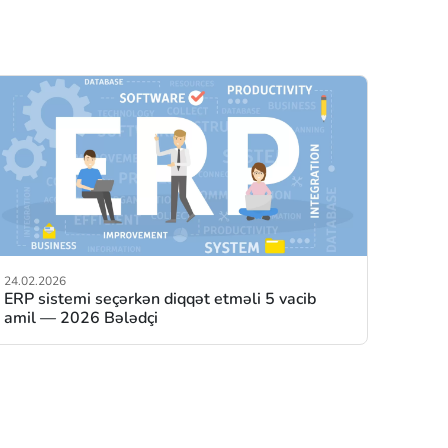
24.02.2026
ERP sistemi seçərkən diqqət etməli 5 vacib
amil — 2026 Bələdçi