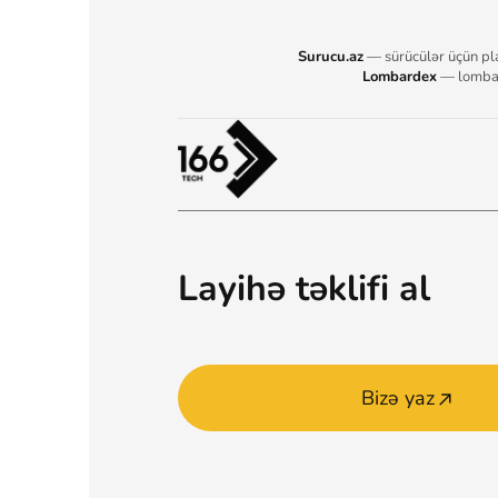
Surucu.az
— sürücülər üçün pl
Lombardex
— lombar
Layihə təklifi al
Bizə yaz