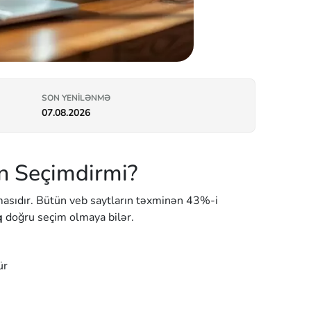
SON YENILƏNMƏ
07.08.2026
n Seçimdirmi?
sıdır. Bütün veb saytların təxminən 43%-i
q
doğru seçim olmaya bilər.
ür