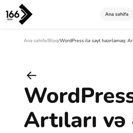
Ana səhifə
Ana səhifə
/
Bloq
/
WordPress ilə sayt hazırlamaq: Artı
WordPress 
Artıları və 