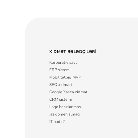
XIDMƏT BƏLƏDÇILƏRI
Korporativ sayt
ERP sistemi
Mobil tətbiq MVP
SEO xidməti
Google Xəritə xidməti
CRM sistemi
Loqo hazırlanması
.az domen almaq
İT nədir?