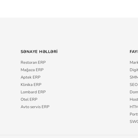
SƏNAYE HƏLLƏRI
FAY
Restoran ERP
Mark
Mağaza ERP
Digi
Aptek ERP
SMM
Klinika ERP
SEO 
Lombard ERP
Dom
Otel ERP
Host
Avto servis ERP
HTM
Port
SWOT