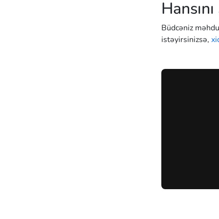
Hansını
Büdcəniz məhdudd
istəyirsinizsə,
xi