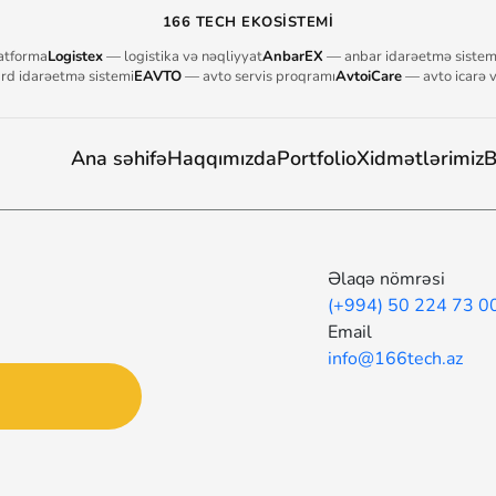
166 TECH EKOSISTEMI
atforma
Logistex
— logistika və nəqliyyat
AnbarEX
— anbar idarəetmə sistem
d idarəetmə sistemi
EAVTO
— avto servis proqramı
AvtoiCare
— avto icarə 
Ana səhifə
Haqqımızda
Portfolio
Xidmətlərimiz
B
Əlaqə nömrəsi
(+994) 50 224 73 0
Email
info@166tech.az