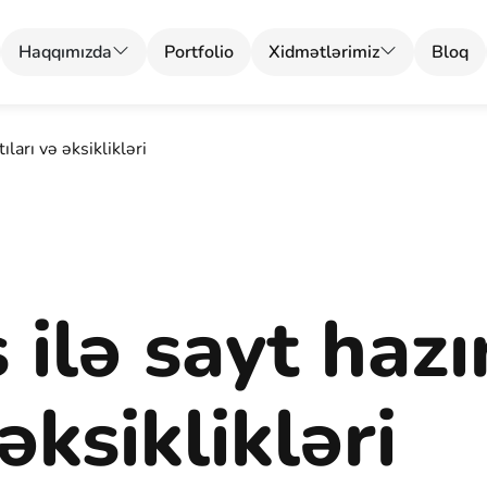
Haqqımızda
Portfolio
Xidmətlərimiz
Bloq
ları və əksiklikləri
ilə sayt hazı
əksiklikləri