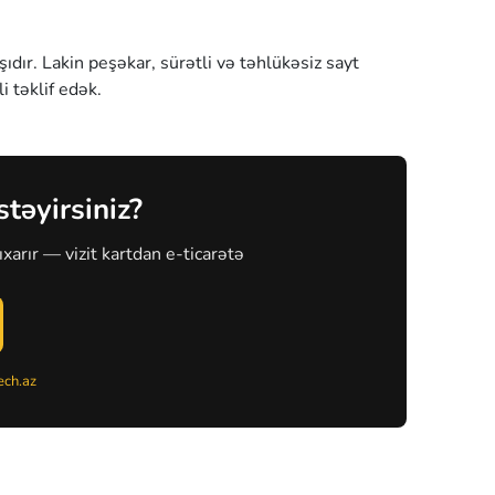
ır. Lakin peşəkar, sürətli və təhlükəsiz sayt
i təklif edək.
stəyirsiniz?
xarır — vizit kartdan e-ticarətə
ch.az