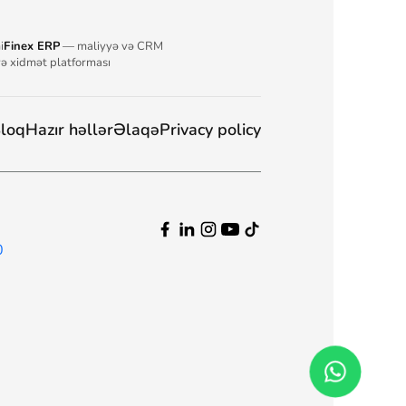
i
Finex ERP
— maliyyə və CRM
və xidmət platforması
loq
Hazır həllər
Əlaqə
Privacy policy
0