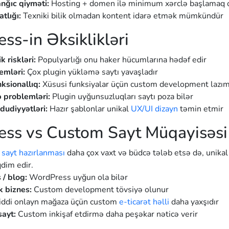
nğıc qiyməti:
Hosting + domen ilə minimum xərclə başlamaq 
atlığı:
Texniki bilik olmadan kontent idarə etmək mümkündür
ss-in Əksiklikləri
k riskləri:
Populyarlığı onu haker hücumlarına hədəf edir
emləri:
Çox plugin yükləmə saytı yavaşladır
ksionallıq:
Xüsusi funksiyalar üçün custom development lazım
 problemləri:
Plugin uyğunsuzluqları saytı poza bilər
udiyyətləri:
Hazır şablonlar unikal
UX/UI dizayn
təmin etmir
ss vs Custom Sayt Müqayisəsi
)
sayt hazırlanması
daha çox vaxt və büdcə tələb etsə də, unikal
qdim edir.
 / blog:
WordPress uyğun ola bilər
k biznes:
Custom development tövsiyə olunur
ddi onlayn mağaza üçün custom
e-ticarət həlli
daha yaxşıdır
sayt:
Custom inkişaf etdirmə daha peşəkar nəticə verir