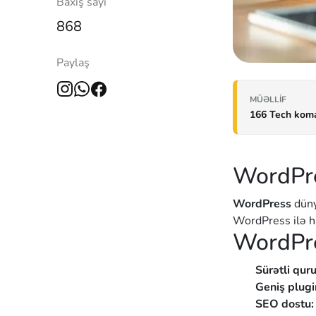
Baxış sayı
868
Paylaş
MÜƏLLIF
166 Tech kom
WordPre
WordPress
düny
WordPress ilə ha
WordPre
Sürətli qur
Geniş plugi
SEO dostu: