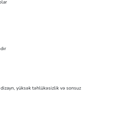
olar
dır
 dizayn, yüksək təhlükəsizlik və sonsuz