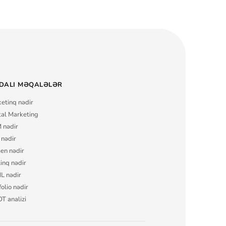
DALI MƏQALƏLƏR
etinq nədir
tal Marketing
 nədir
nədir
en nədir
inq nədir
L nədir
folio nədir
 analizi