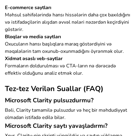
E-commerce saytları
Məhsul səhifələrində hansı hissələrin daha çox baxıldığını
və istifadəçilərin alışdan əvvəl nələri nəzərdən keçirdiyini
göstərir.
Bloqlar və media saytları
Oxucuların hansı başlıqlara maraq göstərdiyini və
məqalələrin tam oxunub-oxunmadığını öyrənmək olur.
Xidmət əsaslı veb-saytlar
Formaların doldurulması və CTA-ların nə dərəcədə
effektiv olduğunu analiz etmək olur.
Tez-tez Verilən Suallar (FAQ)
Microsoft Clarity pulsuzdurmu?
Bəli, Clarity tamamilə pulsuzdur və heç bir məhdudiyyət
olmadan istifadə edilə bilər.
Microsoft Clarity saytı yavaşladırmı?
Xeyr. Clarity-nin skripti yüngüldür və saytın yüklənmə