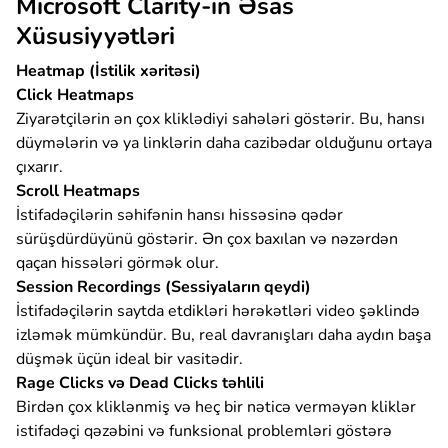
Microsoft Clarity-in Əsas
Xüsusiyyətləri
Heatmap (İstilik xəritəsi)
Click Heatmaps
Ziyarətçilərin ən çox kliklədiyi sahələri göstərir. Bu, hansı
düymələrin və ya linklərin daha cazibədar olduğunu ortaya
çıxarır.
Scroll Heatmaps
İstifadəçilərin səhifənin hansı hissəsinə qədər
sürüşdürdüyünü göstərir. Ən çox baxılan və nəzərdən
qaçan hissələri görmək olur.
Session Recordings (Sessiyaların qeydi)
İstifadəçilərin saytda etdikləri hərəkətləri video şəklində
izləmək mümkündür. Bu, real davranışları daha aydın başa
düşmək üçün ideal bir vasitədir.
Rage Clicks və Dead Clicks təhlili
Birdən çox kliklənmiş və heç bir nəticə verməyən kliklər
istifadəçi qəzəbini və funksional problemləri göstərə