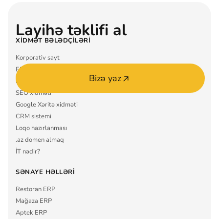
Layihə təklifi al
XIDMƏT BƏLƏDÇILƏRI
Korporativ sayt
ERP sistemi
Bizə yaz
Mobil tətbiq MVP
SEO xidməti
Google Xəritə xidməti
CRM sistemi
Loqo hazırlanması
.az domen almaq
İT nədir?
SƏNAYE HƏLLƏRI
Restoran ERP
Mağaza ERP
Aptek ERP