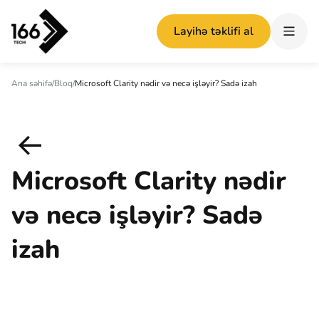
Layihə təklifi al
Ana səhifə
/
Bloq
/
Microsoft Clarity nədir və necə işləyir? Sadə izah
Microsoft Clarity nədir
və necə işləyir? Sadə
izah