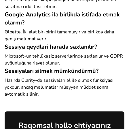
sürətinə ciddi təsir etmir.
Google Analytics ilə birlikdə istifadə etmək
olarmı?
Əlbəttə. İki alət bir-birini tamamlayır və birlikdə daha
geniş məlumat verir.
Sessiya qeydləri harada saxlanılır?
Microsoft-un təhlükəsiz serverlərində saxlanılır və GDPR
uyğunluğuna riayət olunur.
Sessiyaları silmək mümkündürmü?
Hazırda Clarity-də sessiyaları əl ilə silmək funksiyası
yoxdur, ancaq məlumatlar müəyyən müddət sonra
avtomatik silinir.
Rəqəmsal həllə ehtiyacınız