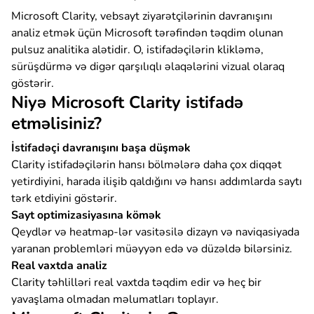
Microsoft Clarity, vebsayt ziyarətçilərinin davranışını
analiz etmək üçün Microsoft tərəfindən təqdim olunan
pulsuz analitika alətidir. O, istifadəçilərin klikləmə,
sürüşdürmə və digər qarşılıqlı əlaqələrini vizual olaraq
göstərir.
Niyə Microsoft Clarity istifadə
etməlisiniz?
İstifadəçi davranışını başa düşmək
Clarity istifadəçilərin hansı bölmələrə daha çox diqqət
yetirdiyini, harada ilişib qaldığını və hansı addımlarda saytı
tərk etdiyini göstərir.
Sayt optimizasiyasına kömək
Qeydlər və heatmap-lər vasitəsilə dizayn və naviqasiyada
yaranan problemləri müəyyən edə və düzəldə bilərsiniz.
Real vaxtda analiz
Clarity təhlilləri real vaxtda təqdim edir və heç bir
yavaşlama olmadan məlumatları toplayır.