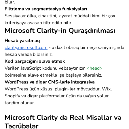
bilər.
Filtrləmə və seqmentasiya funksiyaları
Sessiyalar ölkə, cihaz tipi, ziyarət müddəti kimi bir çox
kriteriyaya əsasən filtr edilə bilir.
Microsoft Clarity-in Quraşdırılması
Hesab yaratmaq
clarity.microsoft.com
- a daxil olaraq bir neçə saniyə içində
hesab yarada bilərsiniz.
Kod parçacığını əlavə etmək
Verilən JavaScript kodunu vebsaytınızın
<head>
bölməsinə əlavə etməklə işə başlaya bilərsiniz.
WordPress və digər CMS-lərlə inteqrasiya
WordPress üçün xüsusi plugin-lər mövcuddur. Wix,
Shopify və digər platformalar üçün də uyğun yollar
təqdim olunur.
Microsoft Clarity də Real Misallar və
Təcrübələr