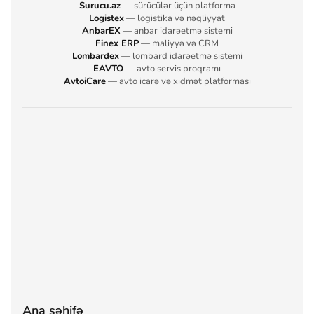
Surucu.az
— sürücülər üçün platforma
Logistex
— logistika və nəqliyyat
AnbarEX
— anbar idarəetmə sistemi
Finex ERP
— maliyyə və CRM
Lombardex
— lombard idarəetmə sistemi
EAVTO
— avto servis proqramı
AvtoiCare
— avto icarə və xidmət platforması
Ana səhifə