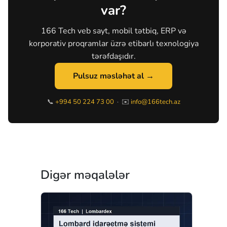
var?
166 Tech veb sayt, mobil tətbiq, ERP və
korporativ proqramlar üzrə etibarlı texnologiya
tərəfdaşıdır.
Pulsuz məsləhət al →
📞
+994 50 224 73 00
· ✉️
info@166tech.az
Digər məqalələr