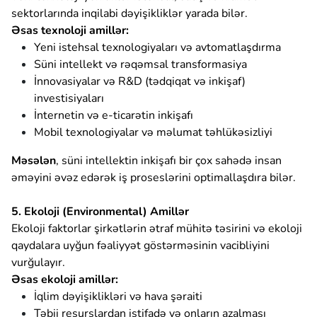
sektorlarında inqilabi dəyişikliklər yarada bilər.
Əsas texnoloji amillər:
Yeni istehsal texnologiyaları və avtomatlaşdırma
Süni intellekt və rəqəmsal transformasiya
İnnovasiyalar və R&D (tədqiqat və inkişaf)
investisiyaları
İnternetin və e-ticarətin inkişafı
Mobil texnologiyalar və məlumat təhlükəsizliyi
Məsələn
, süni intellektin inkişafı bir çox sahədə insan
əməyini əvəz edərək iş proseslərini optimallaşdıra bilər.
5. Ekoloji (Environmental) Amillər
Ekoloji faktorlar şirkətlərin ətraf mühitə təsirini və ekoloji
qaydalara uyğun fəaliyyət göstərməsinin vacibliyini
vurğulayır.
Əsas ekoloji amillər:
İqlim dəyişiklikləri və hava şəraiti
Təbii resurslardan istifadə və onların azalması