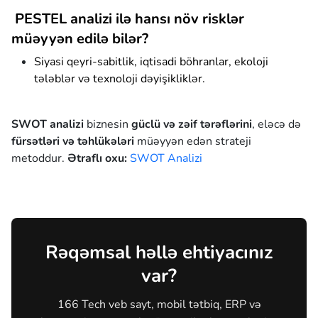
PESTEL analizi ilə hansı növ risklər
müəyyən edilə bilər?
Siyasi qeyri-sabitlik, iqtisadi böhranlar, ekoloji
tələblər və texnoloji dəyişikliklər.
SWOT analizi
biznesin
güclü və zəif tərəflərini
, eləcə də
fürsətləri və təhlükələri
müəyyən edən strateji
metoddur.
Ətraflı oxu:
SWOT Analizi
Rəqəmsal həllə ehtiyacınız
var?
166 Tech veb sayt, mobil tətbiq, ERP və