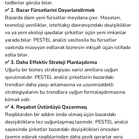
tədbirlər görülə bilər.
✅ 2. Bazar Fürsətlərini Dəyərləndirmək
Bazarda daim yeni fürsətlər meydana çıxır. Məsələn,
texnoloji yeniliklər, istehlakçı davranışındakı dəyişikliklər
və ya yeni ekoloji qaydalar şirkətlər üçün yeni imkanlar
yarada bilər. PESTEL analizi vasitəsilə bu fürsətlər
vaxtında müəyyən edilərək biznesin inkişafı üçün istifadə
edilə bilər.
✅ 3. Daha Effektiv Strateji Planlaşdırma
Uğurlu bir biznes strategiyası xarici amillərə uyğun
qurulmalıdır. PESTEL analizi şirkətlərin bazardakı
trendləri daha yaxşı anlamasına və uzunmüddətli
strategiyalarını bu trendlərə uyğun formalaşdırmasına
kömək edir.
✅ 4. Rəqabət Üstünlüyü Qazanmaq
Rəqiblərdən bir addım öndə olmaq üçün bazardakı
dəyişikliklərə tez uyğunlaşmaq lazımdır. PESTEL analizi
sayəsində şirkətlər bazardakı dəyişiklikləri öncədən
təxmin edərək rəqiblərindən daha çevik qərarlar verə