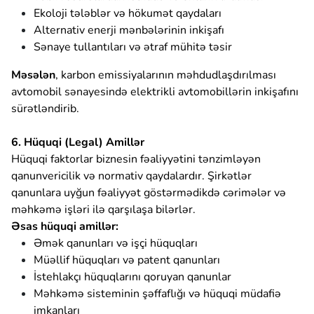
Ekoloji tələblər və hökumət qaydaları
Alternativ enerji mənbələrinin inkişafı
Sənaye tullantıları və ətraf mühitə təsir
Məsələn
, karbon emissiyalarının məhdudlaşdırılması
avtomobil sənayesində elektrikli avtomobillərin inkişafını
sürətləndirib.
6. Hüquqi (Legal) Amillər
Hüquqi faktorlar biznesin fəaliyyətini tənzimləyən
qanunvericilik və normativ qaydalardır. Şirkətlər
qanunlara uyğun fəaliyyət göstərmədikdə cərimələr və
məhkəmə işləri ilə qarşılaşa bilərlər.
Əsas hüquqi amillər:
Əmək qanunları və işçi hüquqları
Müəllif hüquqları və patent qanunları
İstehlakçı hüquqlarını qoruyan qanunlar
Məhkəmə sisteminin şəffaflığı və hüquqi müdafiə
imkanları