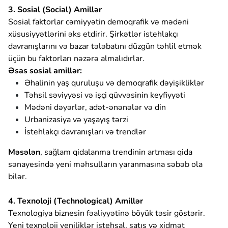
3. Sosial (Social) Amillər
Sosial faktorlar cəmiyyətin demoqrafik və mədəni
xüsusiyyətlərini əks etdirir. Şirkətlər istehlakçı
davranışlarını və bazar tələbatını düzgün təhlil etmək
üçün bu faktorları nəzərə almalıdırlar.
Əsas sosial amillər:
Əhalinin yaş quruluşu və demoqrafik dəyişikliklər
Təhsil səviyyəsi və işçi qüvvəsinin keyfiyyəti
Mədəni dəyərlər, adət-ənənələr və din
Urbanizasiya və yaşayış tərzi
İstehlakçı davranışları və trendlər
Məsələn
, sağlam qidalanma trendinin artması qida
sənayesində yeni məhsulların yaranmasına səbəb ola
bilər.
4. Texnoloji (Technological) Amillər
Texnologiya biznesin fəaliyyətinə böyük təsir göstərir.
Yeni texnoloji yeniliklər istehsal, satış və xidmət