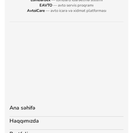
Lombardex
— lombard idarəetmə sistemi
EAVTO
— avto servis proqramı
AvtoiCare
— avto icarə və xidmət platforması
Ana səhifə
Haqqımızda