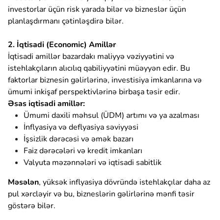
investorlar üçün risk yarada bilər və bizneslər üçün
planlaşdırmanı çətinləşdirə bilər.
2. İqtisadi (Economic) Amillər
İqtisadi amillər bazardakı maliyyə vəziyyətini və
istehlakçıların alıcılıq qabiliyyətini müəyyən edir. Bu
faktorlar biznesin gəlirlərinə, investisiya imkanlarına və
ümumi inkişaf perspektivlərinə birbaşa təsir edir.
Əsas iqtisadi amillər:
Ümumi daxili məhsul (ÜDM) artımı və ya azalması
İnflyasiya və deflyasiya səviyyəsi
İşsizlik dərəcəsi və əmək bazarı
Faiz dərəcələri və kredit imkanları
Valyuta məzənnələri və iqtisadi sabitlik
Məsələn
, yüksək inflyasiya dövründə istehlakçılar daha az
pul xərcləyir və bu, bizneslərin gəlirlərinə mənfi təsir
göstərə bilər.