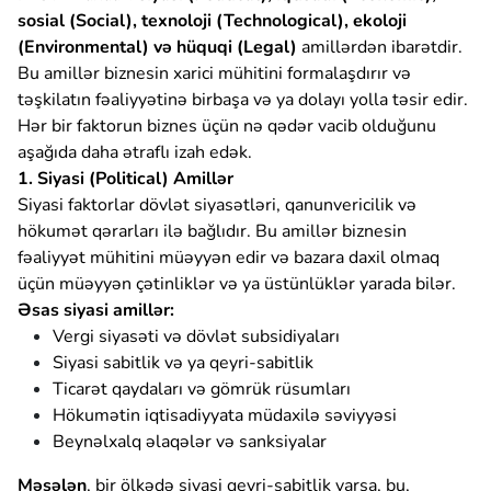
sosial (Social), texnoloji (Technological), ekoloji
(Environmental) və hüquqi (Legal)
amillərdən ibarətdir.
Bu amillər biznesin xarici mühitini formalaşdırır və
təşkilatın fəaliyyətinə birbaşa və ya dolayı yolla təsir edir.
Hər bir faktorun biznes üçün nə qədər vacib olduğunu
aşağıda daha ətraflı izah edək.
1. Siyasi (Political) Amillər
Siyasi faktorlar dövlət siyasətləri, qanunvericilik və
hökumət qərarları ilə bağlıdır. Bu amillər biznesin
fəaliyyət mühitini müəyyən edir və bazara daxil olmaq
üçün müəyyən çətinliklər və ya üstünlüklər yarada bilər.
Əsas siyasi amillər:
Vergi siyasəti və dövlət subsidiyaları
Siyasi sabitlik və ya qeyri-sabitlik
Ticarət qaydaları və gömrük rüsumları
Hökumətin iqtisadiyyata müdaxilə səviyyəsi
Beynəlxalq əlaqələr və sanksiyalar
Məsələn
, bir ölkədə siyasi qeyri-sabitlik varsa, bu,