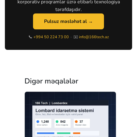
korporativ proqramlar üzrə etibarlı texnologiya
tərəfdaşıdır.
Pulsuz məsləhət al →
📞
+994 50 224 73 00
· ✉️
info@166tech.az
Digər məqalələr