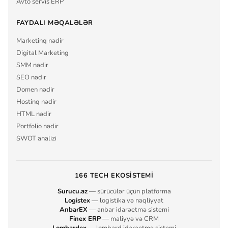
Avto servis ERP
FAYDALI MƏQALƏLƏR
Marketinq nədir
Digital Marketing
SMM nədir
SEO nədir
Domen nədir
Hostinq nədir
HTML nədir
Portfolio nədir
SWOT analizi
166 TECH EKOSISTEMI
Surucu.az
— sürücülər üçün platforma
Logistex
— logistika və nəqliyyat
AnbarEX
— anbar idarəetmə sistemi
Finex ERP
— maliyyə və CRM