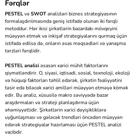
Fərqlər
PESTEL
və
SWOT
analizləri biznes strategiyasının
formalaşdırılmasında geniş istifadə olunan iki fərqli
metoddur. Hər ikisi şirkətlərin bazardakı mövqeyini
müəyyən etmək və inkişaf strategiyalarını qurmaq üçün
istifadə edilsə də, onların əsas məqsədləri və yanaşma
tərzləri fərqlidir.
PESTEL analizi
əsasən xarici mühit faktorlarını
qiymətləndirir. O, siyasi, iqtisadi, sosial, texnoloji, ekoloji
və hüquqi faktorları təhlil edərək, şirkətin fəaliyyətini
təsir edə biləcək xarici amilləri müəyyən etməyə kömək
edir. Bu analiz, xüsusilə makro səviyyədə bazar
araşdırmaları və strateji planlaşdırma üçün
əhəmiyyətlidir. Şirkətlərin xarici dəyişikliklərə
uyğunlaşması və gələcək trendləri öncədən müəyyən
edərək strategiyalar hazırlaması üçün PESTEL analizi
vacibdir.