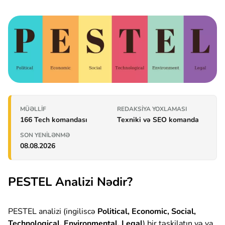
MÜƏLLIF
REDAKSIYA YOXLAMASI
166 Tech komandası
Texniki və SEO komanda
SON YENILƏNMƏ
08.08.2026
PESTEL Analizi Nədir?
PESTEL analizi (ingiliscə
Political, Economic, Social,
Technological, Environmental, Legal
) bir təşkilatın və ya