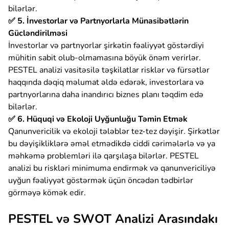
bilərlər.
✅ 5. İnvestorlar və Partnyorlarla Münasibətlərin
Gücləndirilməsi
İnvestorlar və partnyorlar şirkətin fəaliyyət göstərdiyi
mühitin sabit olub-olmamasına böyük önəm verirlər.
PESTEL analizi vasitəsilə təşkilatlar risklər və fürsətlər
haqqında dəqiq məlumat əldə edərək, investorlara və
partnyorlarına daha inandırıcı biznes planı təqdim edə
bilərlər.
✅ 6. Hüquqi və Ekoloji Uyğunluğu Təmin Etmək
Qanunvericilik və ekoloji tələblər tez-tez dəyişir. Şirkətlər
bu dəyişikliklərə əməl etmədikdə ciddi cərimələrlə və ya
məhkəmə problemləri ilə qarşılaşa bilərlər. PESTEL
analizi bu riskləri minimuma endirmək və qanunvericiliyə
uyğun fəaliyyət göstərmək üçün öncədən tədbirlər
görməyə kömək edir.
PESTEL və SWOT Analizi Arasındakı