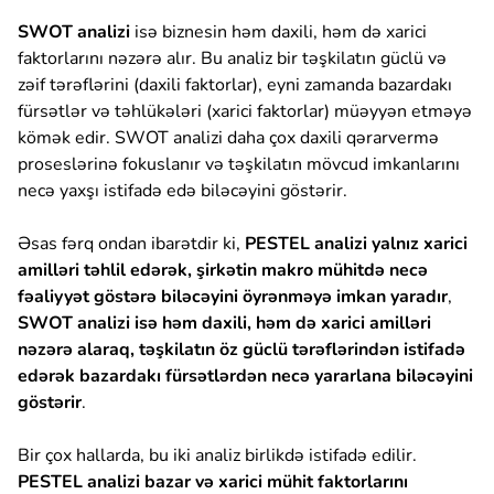
SWOT analizi
isə biznesin həm daxili, həm də xarici
faktorlarını nəzərə alır. Bu analiz bir təşkilatın güclü və
zəif tərəflərini (daxili faktorlar), eyni zamanda bazardakı
fürsətlər və təhlükələri (xarici faktorlar) müəyyən etməyə
kömək edir. SWOT analizi daha çox daxili qərarvermə
proseslərinə fokuslanır və təşkilatın mövcud imkanlarını
necə yaxşı istifadə edə biləcəyini göstərir.
Əsas fərq ondan ibarətdir ki,
PESTEL analizi yalnız xarici
amilləri təhlil edərək, şirkətin makro mühitdə necə
fəaliyyət göstərə biləcəyini öyrənməyə imkan yaradır
,
SWOT analizi isə həm daxili, həm də xarici amilləri
nəzərə alaraq, təşkilatın öz güclü tərəflərindən istifadə
edərək bazardakı fürsətlərdən necə yararlana biləcəyini
göstərir
.
Bir çox hallarda, bu iki analiz birlikdə istifadə edilir.
PESTEL analizi bazar və xarici mühit faktorlarını