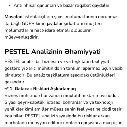
Antiinhisar qanunları və bazar rəqabət qaydaları
Məsələn
, istehlakçıların şəxsi məlumatlarının qorunması
ilə bağlı GDPR kimi qaydalar şirkətlərin müştəri
məlumatlarını necə idarə etməli olduqlarını
müəyyənləşdirir.
PESTEL Analizinin Əhəmiyyəti
PESTEL analizi bir biznesin və ya təşkilatın fəaliyyət
göstərdiyi xarici mühitin dərin təhlilini aparmaq üçün vacib
bir alətdir. Bu analiz təşkilatlara aşağıdakı üstünlükləri
qazandırır:
✅ 1. Gələcək Riskləri Aşkarlamaq
Biznes mühitində hər zaman müxtəlif risklər mövcuddur.
Siyasi qeyri-sabitlik, iqtisadi böhranlar və ya texnoloji
yeniliklər kimi amillər müəssisənin fəaliyyətinə ciddi təsir
edə bilər. PESTEL analizi sayəsində bu risklər erkən
mərhələdə müəyyən edilərək onların qarşısını almaq üçün