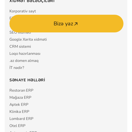
XIDMƏT BƏLƏDÇILƏRI
Korporativ sayt
ERP sistemi
Bizə yaz
Mobil tətbiq MVP
SEO xidməti
Google Xəritə xidməti
CRM sistemi
Loqo hazırlanması
.az domen almaq
İT nədir?
SƏNAYE HƏLLƏRI
Restoran ERP
Mağaza ERP
Aptek ERP
Klinika ERP
Lombard ERP
Otel ERP