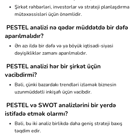
Şirkət rəhbərləri, investorlar və strateji planlaşdırma
mütəxəssisləri üçün önəmlidir.
PESTEL analizi nə qədər müddətdə bir dəfə
aparılmalıdır?
Ən azı ildə bir dəfə və ya böyük iqtisadi-siyasi
dəyişikliklər zamanı aparılmalıdır.
PESTEL analizi hər bir şirkət üçün
vacibdirmi?
Bəli, çünki bazardakı trendləri izləmək biznesin
uzunmüddətli inkişafı üçün vacibdir.
PESTEL və SWOT analizlərini bir yerdə
istifadə etmək olarmı?
Bəli, bu iki analiz birlikdə daha geniş strateji baxış
təqdim edir.