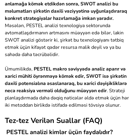
anlamağa kömək etdikdən sonra, SWOT analizi bu
məlumatları şirkətin daxili vəziyyətinə uyğunlaşdıraraq
konkret strategiyalar hazırlamağa imkan yaradır.
Məsələn, PESTEL analizi texnologiya sektorunda
avtomatlaşdırmanın artmasını müəyyən edə bilər, lakin
SWOT analizi göstərir ki, şirkət bu texnologiyanı tətbiq
etmək üçün kifayət qədər resursa malik deyil və ya bu
sahədə daha təcrübəlidir.
Ümumilikdə,
PESTEL makro səviyyədə analiz aparır və
xarici mühiti öyrənməyə kömək edir, SWOT isə şirkətin
daxili potensialına əsaslanaraq, bu xarici dəyişikliklərə
necə reaksiya verməli olduğunu müəyyən edir
. Strateji
planlaşdırmada daha dəqiq nəticələr əldə etmək üçün hər
iki metoddan birlikdə istifadə edilməsi tövsiyə olunur.
Tez-tez Verilən Suallar (FAQ)
PESTEL analizi kimlər üçün faydalıdır?