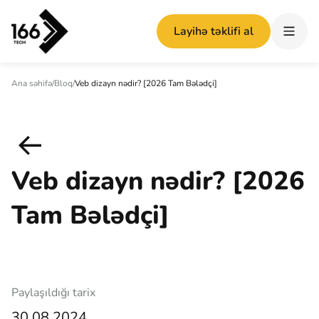
Layihə təklifi al
Ana səhifə
/
Bloq
/
Veb dizayn nədir? [2026 Tam Bələdçi]
Veb dizayn nədir? [2026
Tam Bələdçi]
Paylaşıldığı tarix
30.08.2024