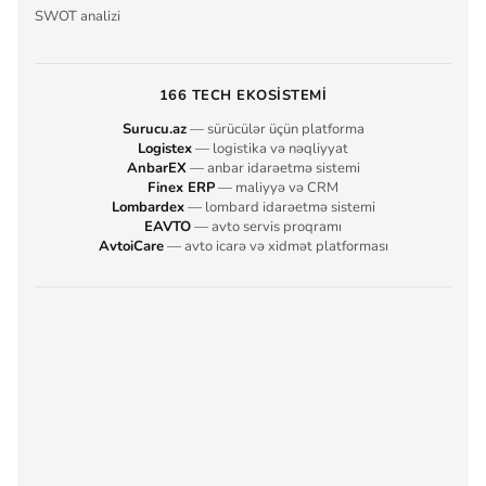
SWOT analizi
166 TECH EKOSISTEMI
Surucu.az
— sürücülər üçün platforma
Logistex
— logistika və nəqliyyat
AnbarEX
— anbar idarəetmə sistemi
Finex ERP
— maliyyə və CRM
Lombardex
— lombard idarəetmə sistemi
EAVTO
— avto servis proqramı
AvtoiCare
— avto icarə və xidmət platforması