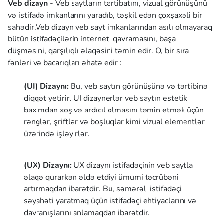
Veb dizayn
- Veb saytların tərtibatını, vizual görünüşünü
və istifadə imkanlarını yaradıb, təşkil edən çoxşaxəli bir
sahədir.Veb dizayn veb sayt imkanlarından asılı olmayaraq
bütün istifadəçilərin interneti qavramasını, başa
düşməsini, qarşılıqlı əlaqəsini təmin edir. O, bir sıra
fənləri və bacarıqları əhatə edir :
(UI) Dizaynı:
Bu, veb saytın görünüşünə və tərtibinə
diqqət yetirir.
UI
dizaynerlər veb saytın estetik
baxımdan xoş və ardıcıl olmasını təmin etmək üçün
rənglər, şriftlər və boşluqlar kimi vizual elementlər
üzərində işləyirlər.
(UX) Dizaynı:
UX
dizaynı istifadəçinin veb saytla
əlaqə qurarkən əldə etdiyi ümumi təcrübəni
artırmaqdan ibarətdir. Bu, səmərəli istifadəçi
səyahəti yaratmaq üçün istifadəçi ehtiyaclarını və
davranışlarını anlamaqdan ibarətdir.