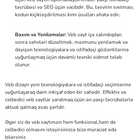
təcrübəsi və SEO üçün vacibdir. Bu, təsvirin sıxılması,
kodun kiçikləşdirilməsi kimi üsulları əhatə edir
.
Baxım və Yeniləmələr:
Veb sayt işə salındıqdan
sonra səhvləri düzəltmək, məzmunu yeniləmək və
dəyişən texnologiyalara və istifadəçi gözləntilərinə
uyğunlaşmaq üçün davamlı texniki xidmət tələb
olunur.
Veb dizayn yeni texnologiyalara və istifadəçi seçimlərinə
uyğunlaşaraq daim inkişaf edən bir sahədir. Effektiv və
cəlbedici veb saytlar yaratmaq üçün ən yaxşı təcrübələrlə
aktual qalmaq əsas şərtdir.
Əgər siz də veb saytınızın həm funksional,həm də
cəlbedici olmasını istəyirsinizsə bizə müraciət edə
bilərsiniz.