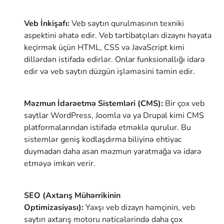
Veb İnkişafı:
Veb saytın qurulmasının texniki
aspektini əhatə edir. Veb tərtibatçıları dizaynı həyata
keçirmək üçün HTML, CSS və JavaScript kimi
dillərdən istifadə edirlər. Onlar funksionallığı idarə
edir və veb saytın düzgün işləməsini təmin edir.
Məzmun İdarəetmə Sistemləri (CMS):
Bir çox veb
saytlar WordPress, Joomla və ya Drupal kimi CMS
platformalarından istifadə etməklə qurulur. Bu
sistemlər geniş kodlaşdırma biliyinə ehtiyac
duymadan daha asan məzmun yaratmağa və idarə
etməyə imkan verir.
SEO (Axtarış Mühərrikinin
Optimizasiyası):
Yaxşı veb dizayn həmçinin, veb
saytın axtarış motoru nəticələrində daha çox