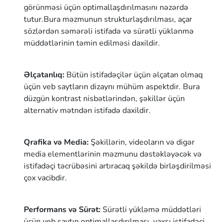
görünməsi üçün optimallaşdırılmasını nəzərdə
tutur.Bura məzmunun strukturlaşdırılması, açar
sözlərdən səmərəli istifadə və sürətli yüklənmə
müddətlərinin təmin edilməsi daxildir.
Əlçatanlıq:
Bütün istifadəçilər üçün əlçatan olmaq
üçün veb saytların dizaynı mühüm aspektdir. Bura
düzgün kontrast nisbətlərindən, şəkillər üçün
alternativ mətndən istifadə daxildir.
Qrafika və Media:
Şəkillərin, videoların və digər
media elementlərinin məzmunu dəstəkləyəcək və
istifadəçi təcrübəsini artıracaq şəkildə birləşdirilməsi
çox vacibdir.
Performans və Sürət:
Sürətli yükləmə müddətləri
üçün veb saytın optimallaşdırılması, yaxşı istifadəçi