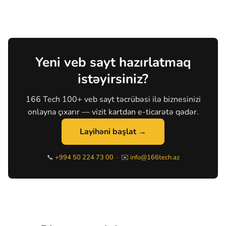
Yeni veb sayt hazırlatmaq
istəyirsiniz?
166 Tech 100+ veb sayt təcrübəsi ilə biznesinizi
onlayna çıxarır — vizit kartdan e-ticarətə qədər.
Layihəni başlat →
📞
+994 50 224 73 00
· ✉️
info@166tech.az