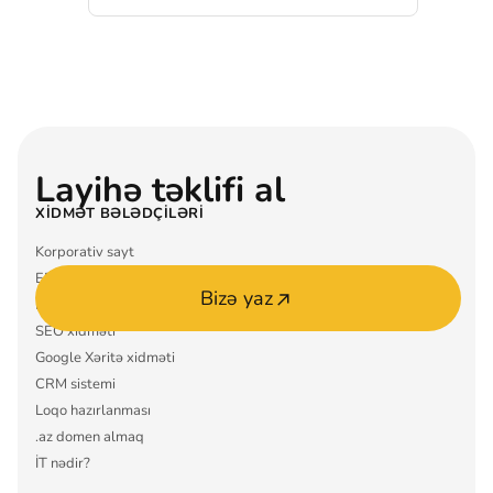
Layihə təklifi al
XIDMƏT BƏLƏDÇILƏRI
Korporativ sayt
ERP sistemi
Bizə yaz
Mobil tətbiq MVP
SEO xidməti
Google Xəritə xidməti
CRM sistemi
Loqo hazırlanması
.az domen almaq
İT nədir?